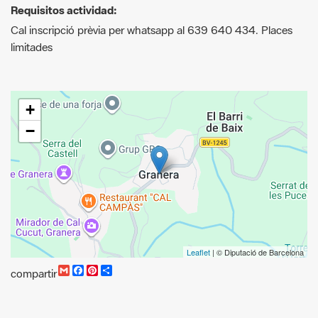
+
−
Leaflet
| © Diputació de Barcelona
G
F
P
C
compartir
m
a
i
o
a
c
n
m
i
e
t
p
l
b
e
a
o
r
r
o
e
t
k
s
i
t
r