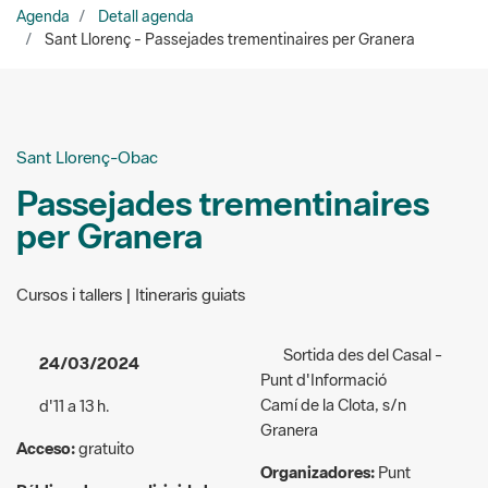
Sant Llorenç-Obac
Passejades trementinaires
per Granera
Cursos i tallers | Itineraris guiats
Sortida des del Casal -
24/03/2024
Punt d'Informació
Camí de la Clota, s/n
d'11 a 13 h.
Granera
Acceso:
gratuito
Organizadores:
Punt
Público al que va dirigida la
d’Informació de Granera
actividad:
639 640 434 / 628 175
Excursionista/naturalista
685