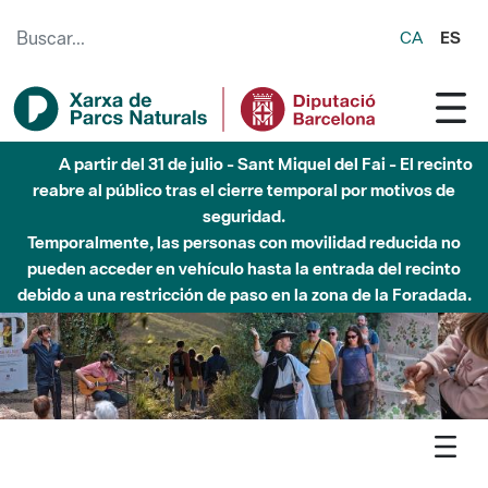
Saltar al contenido principal
CA
ES
Hasta diciembre de 2026 - Parque Fluvial Besós -
Afectaciones en el cauce del Parque Fluvial del Besòs debido
a obras de construcción de una pasarela sobre el río
Agenda
Detall agenda
Sant Llorenç - Passejades trementinaires per Granera