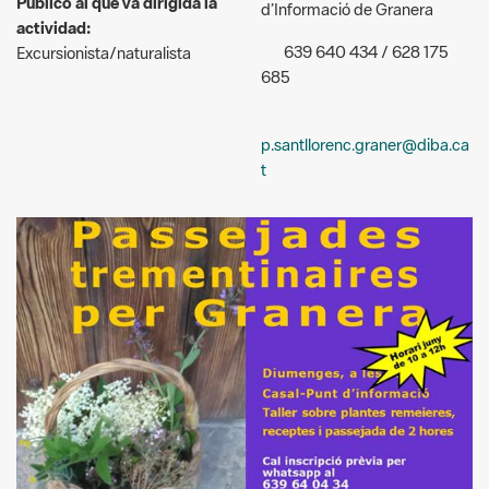
p.santllorenc.graner@diba.ca
t
Destall del Cartell