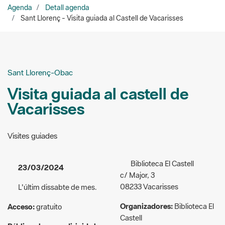
Sant Llorenç-Obac
Visita guiada al castell de
Vacarisses
Visites guiades
Biblioteca El Castell
23/03/2024
c/ Major, 3
08233 Vacarisses
L'últim dissabte de mes.
Organizadores:
Biblioteca El
Acceso:
gratuito
Castell
Público al que va dirigida la
938 281 114
actividad:
General
b.vacarisses.ec@diba.cat