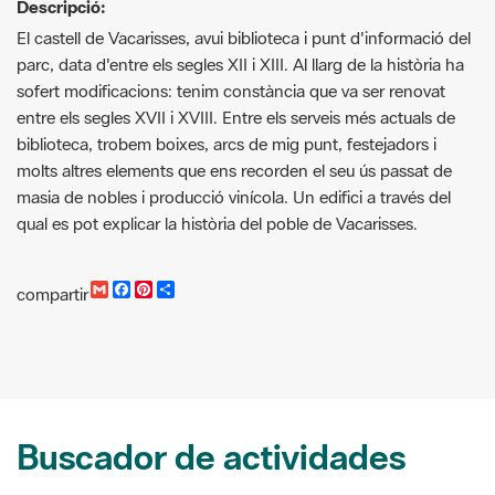
sofert modificacions: tenim constància que va ser renovat
entre els segles XVII i XVIII. Entre els serveis més actuals de
biblioteca, trobem boixes, arcs de mig punt, festejadors i
molts altres elements que ens recorden el seu ús passat de
masia de nobles i producció vinícola. Un edifici a través del
qual es pot explicar la història del poble de Vacarisses.
G
F
P
C
compartir
m
a
i
o
a
c
n
m
i
e
t
p
l
b
e
a
o
r
r
o
e
t
k
s
i
t
r
Buscador de actividades