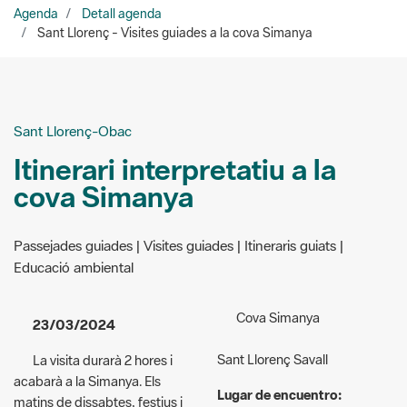
Sant Llorenç-Obac
Itinerari interpretatiu a la
cova Simanya
Passejades guiades | Visites guiades | Itineraris guiats |
Educació ambiental
Cova Simanya
23/03/2024
Sant Llorenç Savall
La visita durarà 2 hores i
acabarà a la Simanya. Els
Lugar de encuentro:
matins de dissabtes, festius i
Trobada amb el guia al Centre
darrer diumenge de mes. Cal
d’Informació del Coll
reserva prèvia.
d’Estenalles