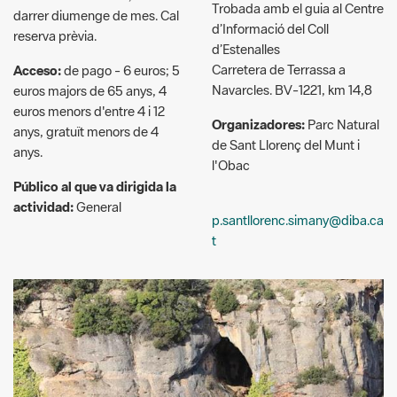
Carretera de Terrassa a
Acceso:
de pago - 6 euros; 5
Navarcles. BV-1221, km 14,8
euros majors de 65 anys, 4
euros menors d'entre 4 i 12
Organizadores:
Parc Natural
anys, gratuït menors de 4
de Sant Llorenç del Munt i
anys.
l'Obac
Público al que va dirigida la
actividad:
General
p.santllorenc.simany@diba.ca
t