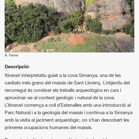
A. Ferrer
Descripció:
Itinerari interpretatiu guiat a la cova Simanya, una de les
cavitats més grans del massís de Sant Llorenç. L’objectiu del
recorregut és conèixer els treballs arqueològics en curs i
aproximar-se al context geològic i natural de la cova.
L’itinerari comença a coll d’Estenalles amb una introducció al
Parc Natural i a la geologia del massís i continua a la Simanya
amb la visita al jaciment arqueològic, on s’han descobert les
primeres ocupacions humanes del massís.
Per protegir el jaciment arqueològic, actualment la cova
Simanya està tancada i només s’hi pot accedir amb visita
guiada.