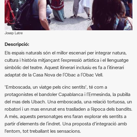
Josep Latre
Descripció:
Els espais naturals són el millor escenari per integrar natura,
cultura i història mitjançant l’expressió artística i el llenguatge
simbòlic del teatre. Aquest itinerari inclusiu es fa a l’itinerari
adaptat de la Casa Nova de l’Obac a l’Obac Vell.
'Emboscada, un viatge pels cinc sentits', té com a
protagonistes el bandoler Capablanca i l’Ermesinda, la pubilla
del mas dels Ubach. Una emboscada, una relació tortuosa, un
robatori i un mas enrunat ens traslladen a l’època dels bandits.
A més, aquests personatges ens faran explorar els sentits a
partir d’elements de l’indret. Una proposta d'integració amb
l'entorn, tot treballant les sensacions.
Hi intervenen dos actors i un educador ambiental. Una
proposta d’integració amb l’entorn, tot desenvolupant els cinc
sentits. La participació és gratuïta, però cal fer-ne la reserva