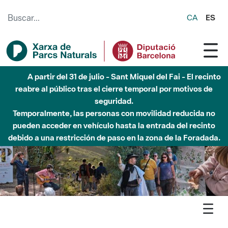
Saltar al contenido principal
CA
ES
Hasta diciembre de 2026 - Parque Fluvial Besós -
Afectaciones en el cauce del Parque Fluvial del Besòs debido
a obras de construcción de una pasarela sobre el río
Agenda
Detall agenda
Stllorenç - Emboscada, un viatge pels sentits