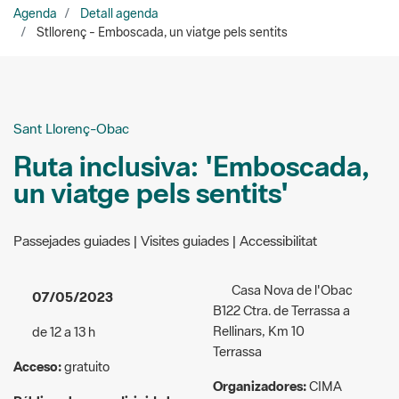
Sant Llorenç-Obac
Ruta inclusiva: 'Emboscada,
un viatge pels sentits'
Passejades guiades | Visites guiades | Accessibilitat
Casa Nova de l'Obac
07/05/2023
B122 Ctra. de Terrassa a
Rellinars, Km 10
de 12 a 13 h
Terrassa
Acceso:
gratuito
Organizadores:
CIMA
Público al que va dirigida la
(Centre d'interpretació del
actividad:
General
Medi Ambient, SL)