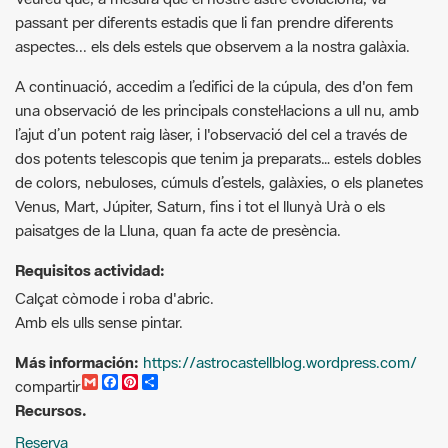
A continuació, accedim a l’edifici de la cúpula, des d'on fem
una observació de les principals constel·lacions a ull nu, amb
l’ajut d’un potent raig làser, i l'observació del cel a través de
dos potents telescopis que tenim ja preparats… estels dobles
de colors, nebuloses, cúmuls d’estels, galàxies, o els planetes
Venus, Mart, Júpiter, Saturn, fins i tot el llunyà Urà o els
paisatges de la Lluna, quan fa acte de presència.
Requisitos actividad:
Calçat còmode i roba d'abric.
Amb els ulls sense pintar.
Más información:
https://astrocastellblog.wordpress.com/
G
F
P
C
compartir
m
a
i
o
Recursos.
a
c
n
m
i
e
t
p
Reserva
l
b
e
a
o
r
r
o
e
t
Bateig de cel
k
s
i
t
r