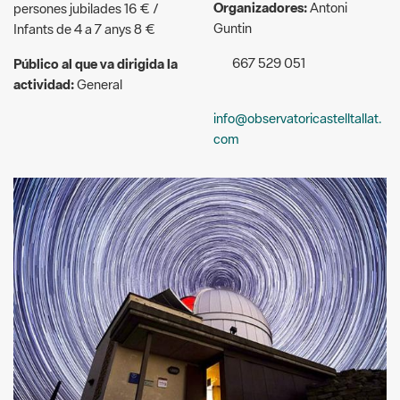
actividad:
General
info@observatoricastelltallat.
com
Observatori Castelltallat