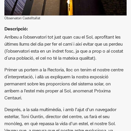
Descripció:
Arribeu a l’observatori tot just quan cau el Sol, aprofitant les
últimes llums del dia per fer el camí i així evitar que us perdeu
(l’observatori esta en un indret fosc, ja que a prop o al costat
d’una població, el cel no té la mateixa qualitat).
Primer us portem a la Rectoria, lloc on tenim el nostre centre
d’interpretació, i allà us expliquem la nostra exposició
permanent sobre les proporcions del sistema solar, on
arribem a l'estel més proper al Sol, anomenat Pròxima
Centauri.
Després, a la sala multimèdia, i amb l'ajut d'un navegador
estel·lar, Toni Guntin, director del centre, us farà el seu
monòleg, en què repassa la vida d'un estel, el nostre Sol.
Veureu que, a mesura que el nostre astre evoluciona, va
passant per diferents estadis que li fan prendre diferents
aspectes... els dels estels que observem a la nostra galàxia.