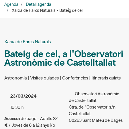
Xarxa de Parcs Naturals
Bateig de cel, a l'Observatori
Astronòmic de Castelltallat
Astronomia | Visites guiades | Conferències | Itineraris guiats
Observatori Astronòmic
23/03/2024
de Castelltallat
Ctra. de l'Observatori s/n
19.30 h
Castelltallat
Acceso:
de pago - Adults 22
08263 Sant Mateu de Bages
€ / Joves de 8 a 12 anys i/o
Organizadores:
Antoni
persones jubilades 16 € /
Guntin
Infants de 4 a 7 anys 8 €
667 529 051
Público al que va dirigida la