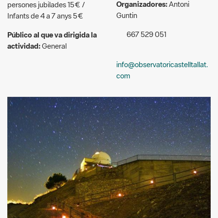
actividad:
General
info@observatoricastelltallat.
com
Observatori Castelltallat