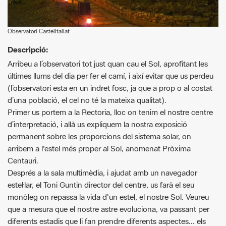
Descripció:
Arribeu a l’observatori tot just quan cau el Sol, aprofitant les
últimes llums del dia per fer el camí, i així evitar que us perdeu
(l’observatori esta en un indret fosc, ja que a prop o al costat
d’una població, el cel no té la mateixa qualitat).
Primer us portem a la Rectoria, lloc on tenim el nostre centre
d’interpretació, i allà us expliquem la nostra exposició
permanent sobre les proporcions del sistema solar, on
arribem a l'estel més proper al Sol, anomenat Pròxima
Centauri.
Després a la sala multimèdia, i ajudat amb un navegador
estel·lar, el Toni Guntin director del centre, us farà el seu
monòleg on repassa la vida d'un estel, el nostre Sol. Veureu
que a mesura que el nostre astre evoluciona, va passant per
diferents estadis que li fan prendre diferents aspectes... els
dels estels que observem a la nostra galàxia.
A continuació accedim a l’edifici de la cúpula, des de on fem
una observació de les principals constel·lacions a ull nu, amb