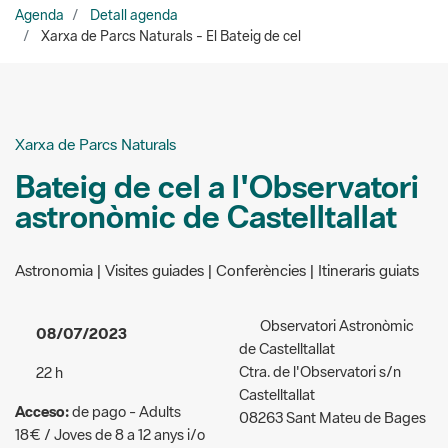
Xarxa de Parcs Naturals
Bateig de cel a l'Observatori
astronòmic de Castelltallat
Astronomia | Visites guiades | Conferències | Itineraris guiats
Observatori Astronòmic
08/07/2023
de Castelltallat
Ctra. de l'Observatori s/n
22 h
Castelltallat
Acceso:
de pago - Adults
08263 Sant Mateu de Bages
18€ / Joves de 8 a 12 anys i/o
Organizadores:
Antoni
persones jubilades 15€ /
Guntin
Infants de 4 a 7 anys 5€
667 529 051
Público al que va dirigida la