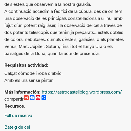
l’ajut d’un potent raig làser, i la observació del cel a través de
dos potents telescopis que tenim ja preparats… estels dobles
de colors, nebuloses, cúmuls d’estels, galàxies, o els planetes
Venus, Mart, Júpiter, Saturn, fins i tot el llunyà Urà o els
paisatges de la Lluna, quan fa acte de presència.
Requisitos actividad:
Calçat còmode i roba d'abric.
Amb els ulls sense pintar.
Más información:
https://astrocastellblog.wordpress.com/
G
F
P
C
compartir
m
a
i
o
Recursos.
a
c
n
m
i
e
t
p
Full de reserva
l
b
e
a
o
r
r
o
e
t
Bateig de cel
k
s
i
t
r