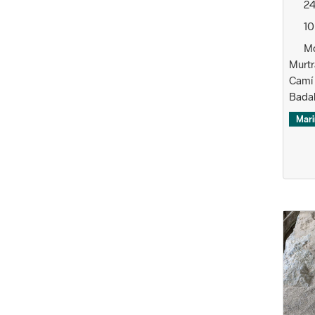
24
10
Mo
Murtr
Camí 
Bada
Mari