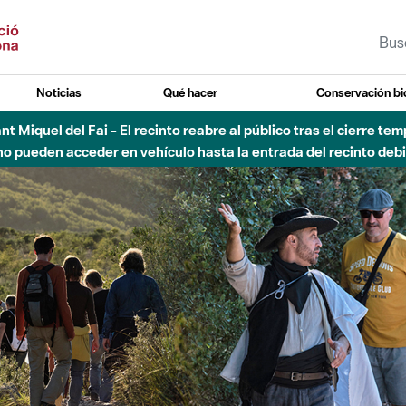
Noticias
Qué hacer
Conservación bi
vial Besós - Activación de la Fase de Alerta del Parque Fluvial 
Cerrados los accesos al Parque.