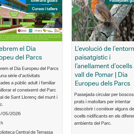
Itineraris guiats
Passejades gu
Cursos i tallers
ebrem el Dia
L’evolució de l’entor
opeu del Parcs
paisatgístic i
l’anellament d’ocells 
rem el Dia Europeu del Parcs
vall de Pomar | Dia
na sèrie d'activitats
Europeu dels Parcs
ades a públic adult i familiar
illorar el coneixemt del Parc
Passejada circular per boscos
al de Sant Llorenç del munt i
prats i matollars per intentar
c.
descobrir i conèixer alguns de
/05/2026
ocells nidificants en els difere
 h
ambients del Parc.
blioteca Central de Terrassa