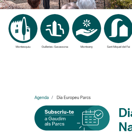
Montesquiu
Guilleries-Savassona
Montseny
Sant Miquel del Fai
Agenda
Dia Europeu Parcs
Di
Na