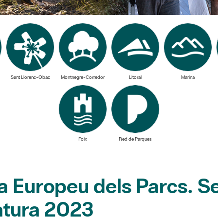
Sant Llorenc-Obac
Montnegre-Corredor
Litoral
Marina
Foix
Red de Parques
a Europeu dels Parcs. S
tura 2023