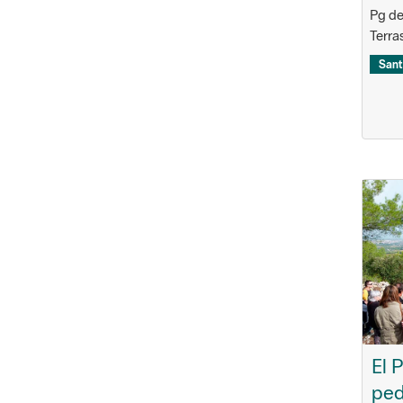
Pg de 
Terra
Sant
El 
ped