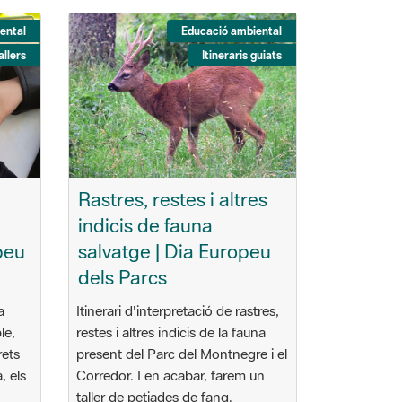
ental
Educació ambiental
allers
Itineraris guiats
Rastres, restes i altres
indicis de fauna
peu
salvatge | Dia Europeu
dels Parcs
a
Itinerari d'interpretació de rastres,
le,
restes i altres indicis de la fauna
rets
present del Parc del Montnegre i el
, els
Corredor. I en acabar, farem un
taller de petjades de fang.