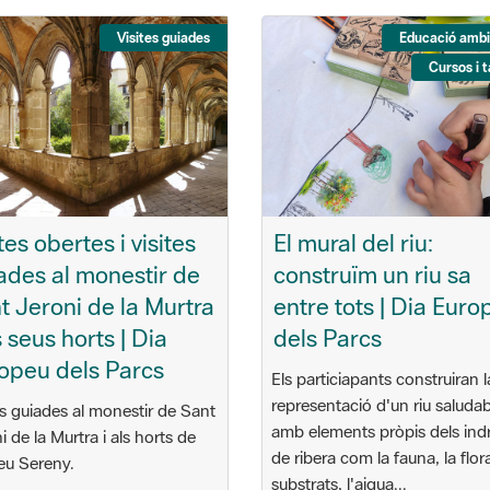
Visites guiades
Educació ambi
Cursos i t
tes obertes i visites
El mural del riu:
ades al monestir de
construïm un riu sa
t Jeroni de la Murtra
entre tots | Dia Euro
s seus horts | Dia
dels Parcs
opeu dels Parcs
Els particiapants construiran l
representació d'un riu saludab
es guiades al monestir de Sant
amb elements pròpis dels ind
i de la Murtra i als horts de
de ribera com la fauna, la flora
eu Sereny.
substrats, l'aigua...