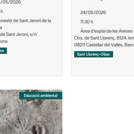
/05/2026
 h
24/05/2026
nestir de Sant Jeroni de la
11.30 h
a
Àrea d'esplai de les Arenes
de Sant Jeroni, s/n
Ctra. de Sant Llorenç, B124, km
lona
08211 Castellar del Vallès, Bar
na
Sant Llorenç-Obac
Educació ambiental