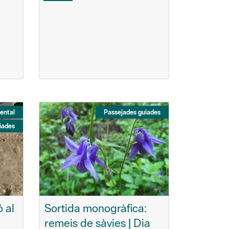
ental
Passejades guiades
iades
 al
Sortida monogràfica:
remeis de sàvies | Dia