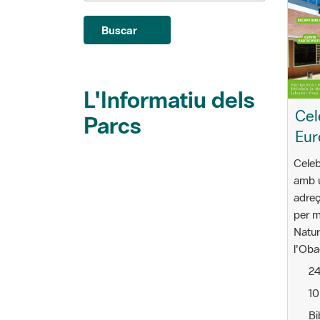
Buscar
L'Informatiu dels
Cel
Parcs
Eur
Celeb
amb u
adreç
per m
Natur
l'Oba
24
10
Bi