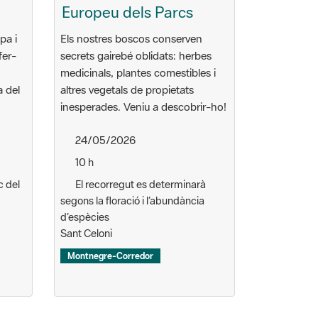
Europeu dels Parcs
pa i
Els nostres boscos conserven
fer-
secrets gairebé oblidats: herbes
medicinals, plantes comestibles i
a del
altres vegetals de propietats
inesperades. Veniu a descobrir-ho!
24/05/2026
10 h
c del
El recorregut es determinarà
segons la floració i l’abundància
d’espècies
Sant Celoni
Montnegre-Corredor