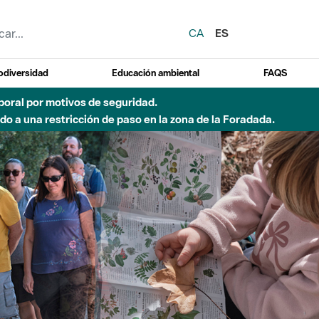
CA
ES
odiversidad
Educación ambiental
FAQS
del Besòs por lluvias intensas.