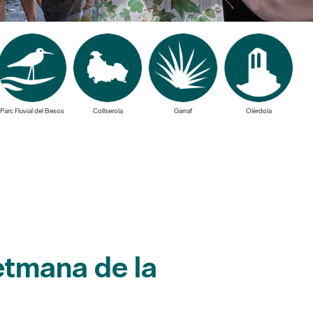
Parc Fluvial del Besos
Collserola
Garraf
Olèrdola
etmana de la