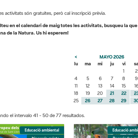
es activitats són gratuïtes, però cal inscripció prèvia.
teu en el calendari de maig totes les activitats, busqueu la que
a de la Natura. Us hi esperem!
<
MAYO 2026
lu
ma
mi
ju
vi
s
1
2
4
5
6
7
8
9
11
12
13
14
15
1
18
19
20
21
22
2
25
26
27
28
29
3
ndo el intervalo 41 - 50 de 77 resultados.
Educació ambiental
Educació ambi