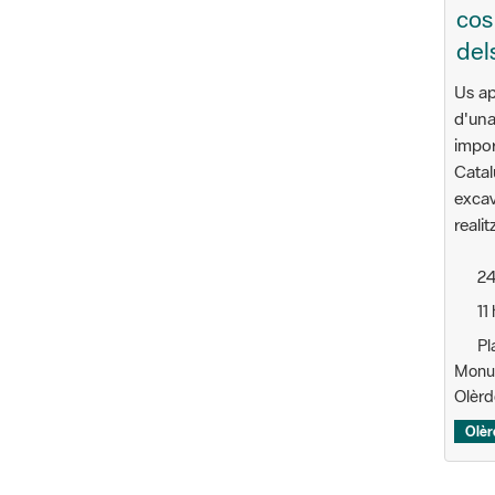
cos
del
Us ap
d'una
impor
Catal
excav
reali
24
11 
Pl
Monum
Olèrd
Olèr