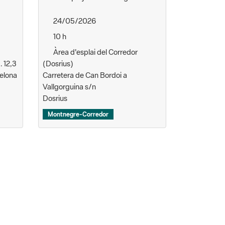
24/05/2026
10 h
Àrea d'esplai del Corredor
. 12,3
(Dosrius)
celona
Carretera de Can Bordoi a
Vallgorguina s/n
Dosrius
Montnegre-Corredor