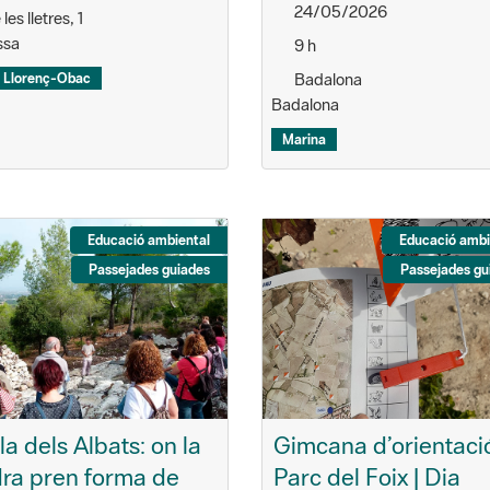
24/05/2026
les lletres, 1
ssa
9 h
Badalona
 Llorenç-Obac
Badalona
Marina
Educació ambiental
Educació ambi
Passejades guiades
Passejades gu
Pla dels Albats: on la
Gimcana d’orientació
ra pren forma de
Parc del Foix | Dia