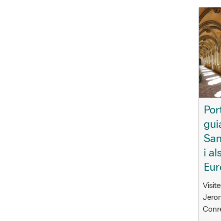
Por
gui
San
i al
Eur
Visit
Jeron
Conr