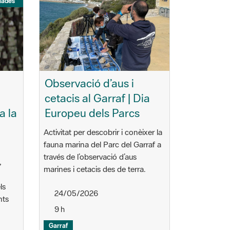
iades
n
Observació d’aus i
cetacis al Garraf | Dia
a la
Europeu dels Parcs
Activitat per descobrir i conèixer la
fauna marina del Parc del Garraf a
través de l’observació d’aus
,
marines i cetacis des de terra.
ls
24/05/2026
nts
9 h
Garraf