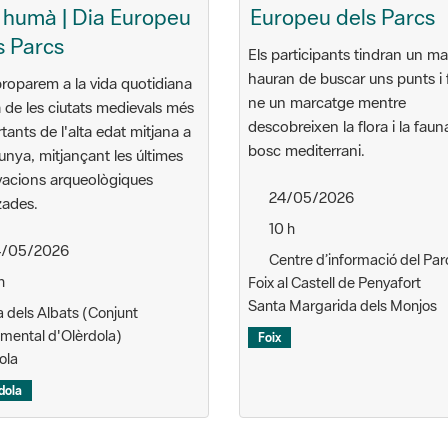
 humà | Dia Europeu
Europeu dels Parcs
s Parcs
Els participants tindran un ma
hauran de buscar uns punts i 
roparem a la vida quotidiana
ne un marcatge mentre
 de les ciutats medievals més
descobreixen la flora i la faun
tants de l'alta edat mitjana a
bosc mediterrani.
unya, mitjançant les últimes
acions arqueològiques
24/05/2026
tzades.
10 h
/05/2026
Centre d’informació del Par
h
Foix al Castell de Penyafort
Santa Margarida dels Monjos
a dels Albats (Conjunt
ental d'Olèrdola)
Foix
ola
dola