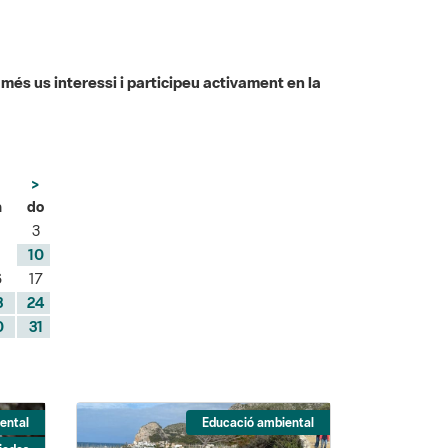
 més us interessi i participeu activament en la
>
a
do
3
10
6
17
3
24
0
31
ental
Educació ambiental