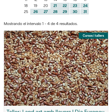
18
19
20
21
22
23
24
25
26
27
28
29
30
31
Mostrando el intervalo 1 - 4 de 4 resultados.
Cursos i tallers
Taller: Land art amb llavors | Dia Europeu