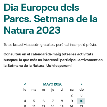
Dia Europeu dels
Parcs. Setmana de la
Natura 2023
Totes les activitats són gratuïtes, però cal inscripció prèvia.
Consulteu en el calendari de maig totes les activitats,
busqueu la que més us interessi i participeu activament en
la Setmana de la Natura. Us hi esperem!
<
MAYO 2026
>
lu
ma
mi
ju
vi
sa
do
1
2
3
4
5
6
7
8
9
10
11
12
13
14
15
16
17