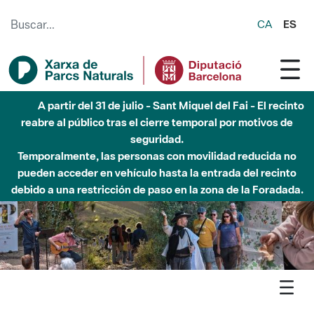
Saltar al contenido principal
CA
ES
6 de agosto - Parque Fluvial Besós - Activación de la
Fase de Alerta del Parque Fluvial del Besòs por lluvias
intensas.
Cerrados los accesos al Parque.
Agenda
Foix