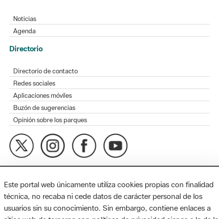
Agenda
Directorio
Directorio de contacto
Redes sociales
Aplicaciones móviles
Buzón de sugerencias
Opinión sobre los parques
MAPA WEB
AVISO LEGAL
ACCESIBILIDAD
Diputación de Barcelona. Edifici Llacuna, 1a planta. Badajoz, 49.
08005 Barcelona. Tel. 934 022 428 / xarxaparcs@diba.cat
Este portal web únicamente utiliza cookies propias con finalidad
técnica, no recaba ni cede datos de carácter personal de los
usuarios sin su conocimiento. Sin embargo, contiene enlaces a