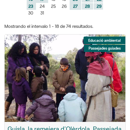
23
24
25
26
27
28
29
30
31
Mostrando el intervalo 1 - 18 de 74 resultados.
Educació ambiental
Passejades guiades
Guisla, la remeiera d’Olèrdola. Passejada