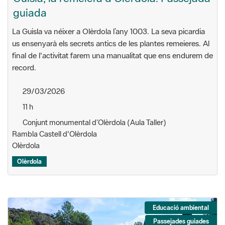
guiada
La Guisla va néixer a Olèrdola l’any 1003. La seva picardia
us ensenyarà els secrets antics de les plantes remeieres. Al
final de l'activitat farem una manualitat que ens endurem de
record.
29/03/2026
11 h
Conjunt monumental d’Olèrdola (Aula Taller)
Rambla Castell d'Olèrdola
Olèrdola
Olèrdola
Educació ambiental
Passejades guiades