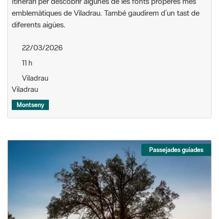
Itinerari per descobrir algunes de les fonts properes més
emblemàtiques de Viladrau. També gaudirem d’un tast de
diferents aigües.
22/03/2026
11 h
Viladrau
Viladrau
Montseny
Passejades guiades