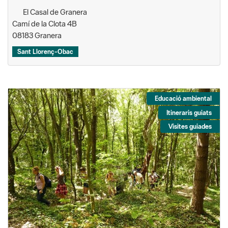
El Casal de Granera
Camí de la Clota 4B
08183 Granera
Sant Llorenç-Obac
Educació ambiental
Itineraris guiats
Visites guiades