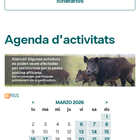
Itinerarios
Agenda d'activitats
RSS
<
MARZO 2026
>
lu
ma
mi
ju
vi
sa
do
1
2
3
4
5
6
7
8
9
10
11
12
13
14
15
16
17
18
19
20
21
22