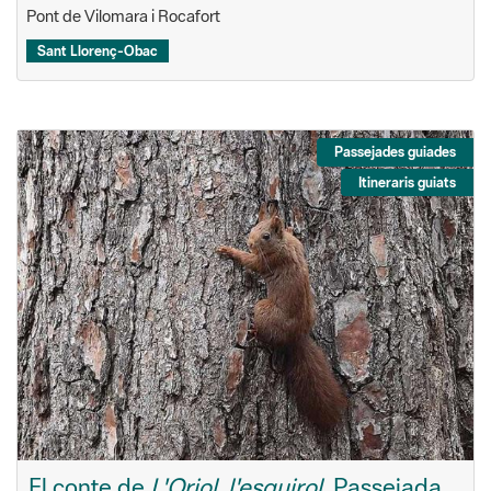
Pont de Vilomara i Rocafort
Sant Llorenç-Obac
Passejades guiades
Itineraris guiats
El conte de
L'Oriol, l'esquirol
. Passejada