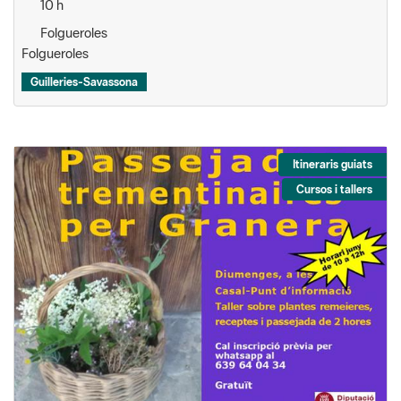
10 h
Folgueroles
Folgueroles
Guilleries-Savassona
Itineraris guiats
Cursos i tallers