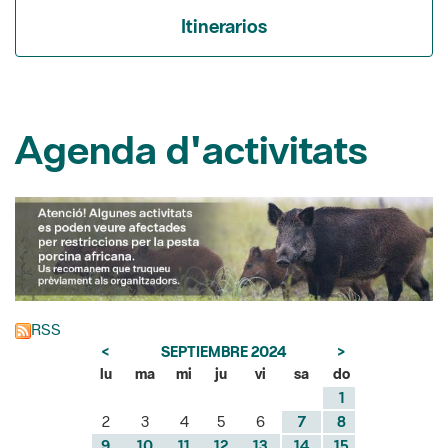
Itinerarios
Agenda d'activitats
RSS
<
SEPTIEMBRE 2024
>
lu
ma
mi
ju
vi
sa
do
1
2
3
4
5
6
7
8
9
10
11
12
13
14
15