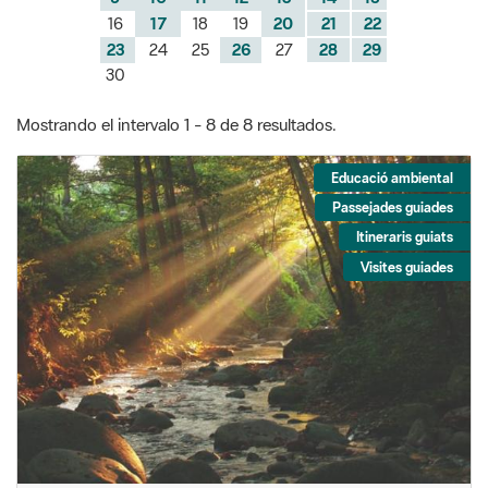
16
17
18
19
20
21
22
23
24
25
26
27
28
29
30
Mostrando el intervalo 1 - 8 de 8 resultados.
Educació ambiental
Passejades guiades
Itineraris guiats
Visites guiades