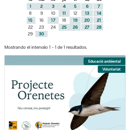
22
23
24
25
26
27
28
29
30
Mostrando el intervalo 1 - 1 de 1 resultados.
Educació ambiental
Voluntariat
Projecte Orenetes a Viladrau