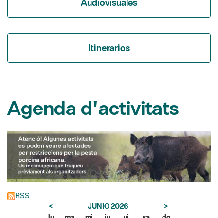
Itinerarios
Agenda d'activitats
RSS
<
JUNIO 2026
>
lu
ma
mi
ju
vi
sa
do
1
2
3
4
5
6
7
8
9
10
11
12
13
14
15
16
17
18
19
20
21