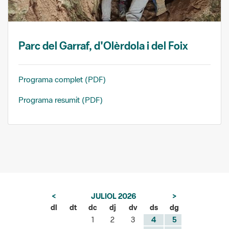
Parc del Garraf, d'Olèrdola i del Foix
Programa complet (PDF)
Programa resumit (PDF)
<
JULIOL 2026
>
dl
dt
dc
dj
dv
ds
dg
1
2
3
4
5