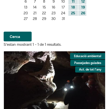
6
7
8
9
10
11
12
13
14
15
16
17
18
19
20
21
22
23
24
25
26
27
28
29
30
31
Cerca
S'estan mostrant 1 - 1 de 1 resultats.
Educació ambiental
Passejades guiades
Act. de tot l'any