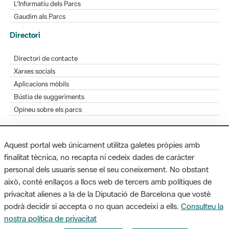
L'Informatiu dels Parcs
Gaudim als Parcs
Directori
Directori de contacte
Xarxes socials
Aplicacions mòbils
Bústia de suggeriments
Opineu sobre els parcs
Aquest portal web únicament utilitza galetes pròpies amb
finalitat tècnica, no recapta ni cedeix dades de caràcter
MAPA WEB
AVÍS LEGAL
ACCESSIBILITAT
personal dels usuaris sense el seu coneixement. No obstant
això, conté enllaços a llocs web de tercers amb polítiques de
Diputació de Barcelona. Edifici Llacuna, 1a planta. Badajoz, 49. 08005
privacitat alienes a la de la Diputació de Barcelona que vostè
Barcelona. Tel. 934 022 428 / xarxaparcs@diba.cat
podrà decidir si accepta o no quan accedeixi a ells.
Consulteu la
nostra política de privacitat