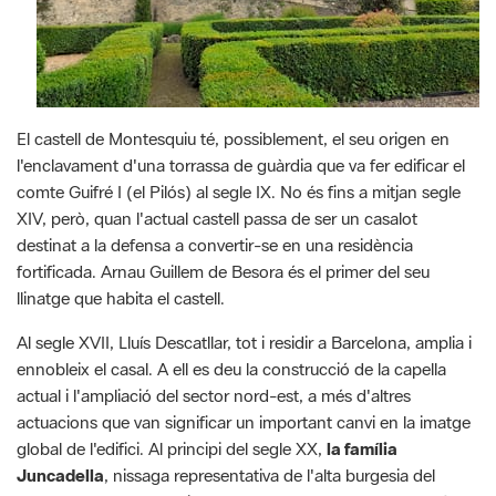
El castell de Montesquiu té, possiblement, el seu origen en
l'enclavament d'una torrassa de guàrdia que va fer edificar el
comte Guifré I (el Pilós) al segle IX. No és fins a mitjan segle
XIV, però, quan l'actual castell passa de ser un casalot
destinat a la defensa a convertir-se en una residència
fortificada. Arnau Guillem de Besora és el primer del seu
llinatge que habita el castell.
Al segle XVII, Lluís Descatllar, tot i residir a Barcelona, amplia i
ennobleix el casal. A ell es deu la construcció de la capella
actual i l'ampliació del sector nord-est, a més d'altres
actuacions que van significar un important canvi en la imatge
global de l'edifici. Al principi del segle XX,
la família
Juncadella
, nissaga representativa de l'alta burgesia del