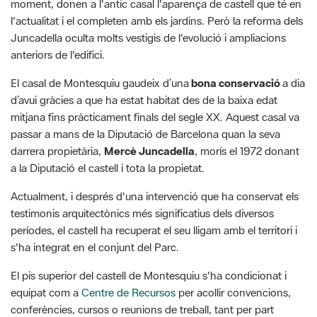
moment, donen a l'antic casal l'aparença de castell que té en
l'actualitat i el completen amb els jardins. Però la reforma dels
Juncadella oculta molts vestigis de l'evolució i ampliacions
anteriors de l'edifici.
El casal de Montesquiu gaudeix d’una
bona conservació
a dia
d’avui gràcies a que ha estat habitat des de la baixa edat
mitjana fins pràcticament finals del segle XX. Aquest casal va
passar a mans de la Diputació de Barcelona quan la seva
darrera propietària,
Mercè Juncadella
, morís el 1972 donant
a la Diputació el castell i tota la propietat.
Actualment, i després d'una intervenció que ha conservat els
testimonis arquitectònics més significatius dels diversos
períodes, el castell ha recuperat el seu lligam amb el territori i
s'ha integrat en el conjunt del Parc.
El pis superior del castell de Montesquiu s'ha condicionat i
equipat com a
Centre de Recursos
per acollir convencions,
conferències, cursos o reunions de treball, tant per part