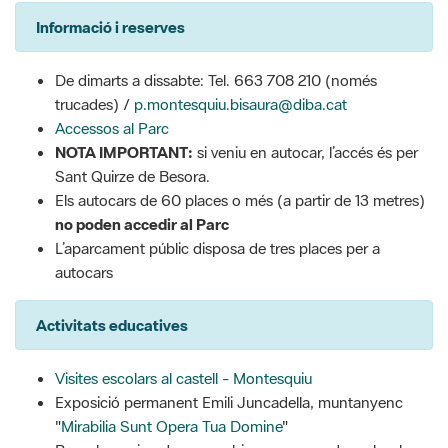
Informació i reserves
De dimarts a dissabte: Tel. 663 708 210 (només
trucades) /
p.montesquiu.bisaura@diba.cat
Accessos al Parc
NOTA IMPORTANT:
si veniu en autocar, l’accés és per
Sant Quirze de Besora.
Els autocars de 60 places o més (a partir de 13 metres)
no poden accedir al Parc
L’aparcament públic disposa de tres places per a
autocars
Activitats educatives
Visites escolars al castell - Montesquiu
Exposició permanent Emili Juncadella, muntanyenc
"
Mirabilia Sunt Opera Tua Domine
"