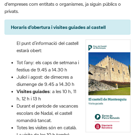
d'empreses com entitats o organismes, ja siguin públics o
privats.
Horaris d’obertura i visites guiades al castell
El punt d’informació del castell
estarà obert:
Tot l’any: els caps de setmana i
festius de 9.45 a 14.30 h
Juliol i agost: de dimecres a
diumenge de 9.45 a 14.30 h
Visites guiades
: a les 10 h, 11
h, 12 h i 13 h
Durant el període de vacances
escolars de Nadal, el castell
romandrà tancat.
Totes les visites són en català.
La visita de les 10 h també