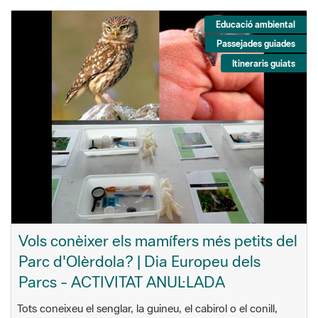
Educació ambiental
Passejades guiades
Itineraris guiats
Vols conèixer els mamífers més petits del
Parc d'Olèrdola? | Dia Europeu dels
Parcs - ACTIVITAT ANUL·LADA
Tots coneixeu el senglar, la guineu, el cabirol o el conill,