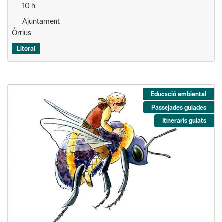
10 h
Ajuntament
Òrrius
Litoral
Educació ambiental
Passejades guiades
Itineraris guiats