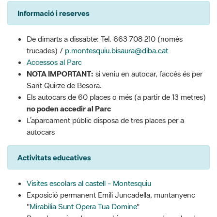
Informació i reserves
De dimarts a dissabte: Tel. 663 708 210 (només
trucades) /
p.montesquiu.bisaura@diba.cat
Accessos al Parc
NOTA IMPORTANT:
si veniu en autocar, l’accés és per
Sant Quirze de Besora.
Els autocars de 60 places o més (a partir de 13 metres)
no poden accedir al Parc
L’aparcament públic disposa de tres places per a
autocars
Activitats educatives
Visites escolars al castell - Montesquiu
Exposició permanent Emili Juncadella, muntanyenc
"
Mirabilia Sunt Opera Tua Domine
"