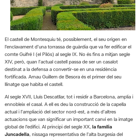
El castell de Montesquiu té, possiblement, el seu origen en
l'enclavament d'una torrassa de guàrdia que va fer edificar el
comte Guifré I (el Pilós) al segle IX. No és fins a mitjan segle
XIV, però, quan l'actual castell passa de ser un casalot
destinat a la defensa a convertir-se en una residència
fortificada. Arnau Guillem de Besora és el primer del seu
llinatge que habita el castell.
Al segle XVII, Lluís Descatllar, tot i residir a Barcelona, amplia i
ennobleix el casal. A ell es deu la construcció de la capella
actual i l'ampliació del sector nord-est, a més d'altres
actuacions que van significar un important canvi en la imatge
global de l'edifici. Al principi del segle XX,
la família
Juncadella
, nissaga representativa de l'alta burgesia del