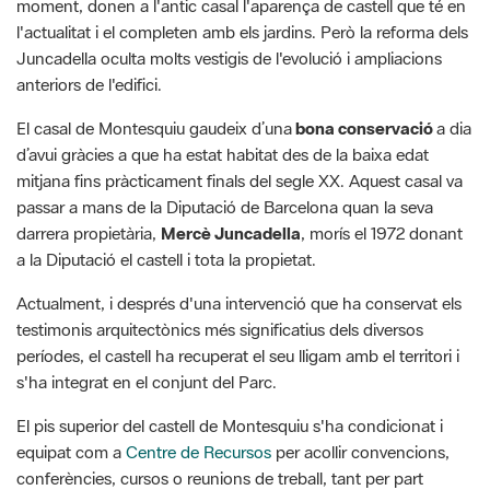
moment, donen a l'antic casal l'aparença de castell que té en
l'actualitat i el completen amb els jardins. Però la reforma dels
Juncadella oculta molts vestigis de l'evolució i ampliacions
anteriors de l'edifici.
El casal de Montesquiu gaudeix d’una
bona conservació
a dia
d’avui gràcies a que ha estat habitat des de la baixa edat
mitjana fins pràcticament finals del segle XX. Aquest casal va
passar a mans de la Diputació de Barcelona quan la seva
darrera propietària,
Mercè Juncadella
, morís el 1972 donant
a la Diputació el castell i tota la propietat.
Actualment, i després d'una intervenció que ha conservat els
testimonis arquitectònics més significatius dels diversos
períodes, el castell ha recuperat el seu lligam amb el territori i
s'ha integrat en el conjunt del Parc.
El pis superior del castell de Montesquiu s'ha condicionat i
equipat com a
Centre de Recursos
per acollir convencions,
conferències, cursos o reunions de treball, tant per part