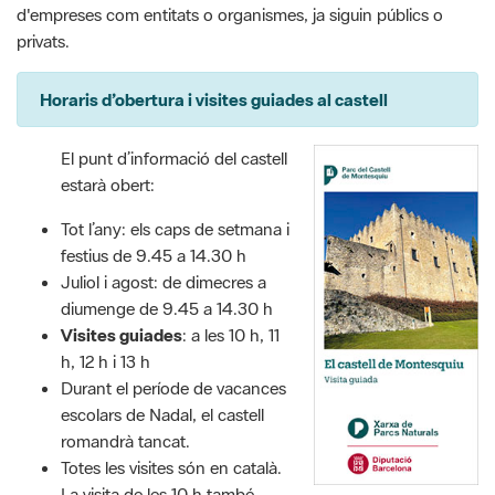
d'empreses com entitats o organismes, ja siguin públics o
privats.
Horaris d’obertura i visites guiades al castell
El punt d’informació del castell
estarà obert:
Tot l’any: els caps de setmana i
festius de 9.45 a 14.30 h
Juliol i agost: de dimecres a
diumenge de 9.45 a 14.30 h
Visites guiades
: a les 10 h, 11
h, 12 h i 13 h
Durant el període de vacances
escolars de Nadal, el castell
romandrà tancat.
Totes les visites són en català.
La visita de les 10 h també