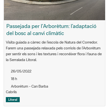
Passejada per l’Arborètum: l’adaptació
del bosc al canvi climàtic
Visita guiada a càrrec de l’escola de Natura del Corredor.
Farem una passejada relaxada pels corriols de l’Arborètum
per sentir els sons i les textures i reconèixer flora i fauna de
la Serralada Litoral.
26/05/2022
18 h
Arborètum - Can Barba
Cabrils
Litoral