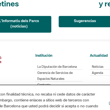
etines
y r
L'Informatiu dels Parcs
Sugerencias
(noticias)
Institución
Actualidad
La Diputación de Barcelona
Noticias
Gerencia de Servicios de
Agenda
Espacios Naturales
Contacto
con finalidad técnica, no recaba ni cede datos de carácter
embargo, contiene enlaces a sitios web de terceros con
n de Barcelona que usted podrá decidir si acepta o no cuando
Diputación de Barcelona. Edifici Llacuna, 1a planta