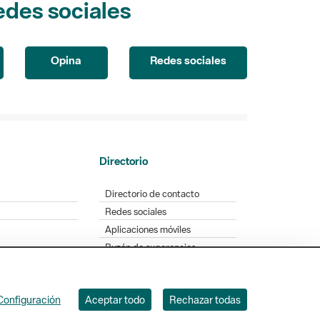
edes sociales
Opina
Redes sociales
Directorio
Directorio de contacto
Redes sociales
Aplicaciones móviles
Buzón de sugerencias
Opinión sobre los parques
Configuración
Aceptar todo
Rechazar todas
. Badajoz, 49. 08005 Barcelona. Tel. 934 022 428