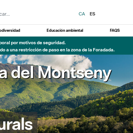
CA
ES
odiversidad
Educación ambiental
FAQS
emporal por motivos de seguridad.
o a una restricción de paso en la zona de la Foradada.
Parc Natural de S
urals