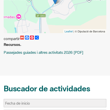
Leaflet
| © Diputació de Barcelona
G
F
P
C
compartir
m
a
i
o
Recursos.
a
c
n
m
i
e
t
p
Passejades guiades i altres activitats 2026 [PDF]
l
b
e
a
o
r
r
o
e
t
k
s
i
t
r
Buscador de actividades