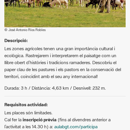
© José Antonio Ríos Robles
Descripció:
Les zones agrícoles tenen una gran importància cultural i
ecològica. Rastrejarem i interpretarem el paisatge com un
llibre obert d’històries i tradicions ramaderes. Descobriu el
paper clau de les pastures i els pastors en la conservació del
territori, coincidint amb el seu any internacional!
Durada: 3 h / Distància: 4,63 km / Desnivell: 232 m.
Requisitos actividad:
Les places són limitades.
Cal fer la
inscripció prèvia
(fins al divendres anterior a
l’activitat a les 14.30 h) a:
aulabgt.com/participa
Si teniu algun dubte, podeu contactar amb l’organització: