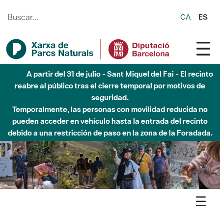
Saltar al contenido principal
CA
ES
6 de agosto - Parque Fluvial Besós - Activación de la
Fase de Alerta del Parque Fluvial del Besòs por lluvias
intensas.
Cerrados los accesos al Parque.
Agenda
Detall agenda
Litoral - Entre pastures i llegat rural