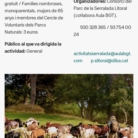
(col·labora Aula BGT).
anys i membres del Cercle de
Voluntaris dels Parcs
930 328 365 / 93 754 00
Naturals: 3 euros
24
Público al que va dirigida la
actividad:
General
activitatsserralada@aulabgt.
com
p.slitoral@diba.cat