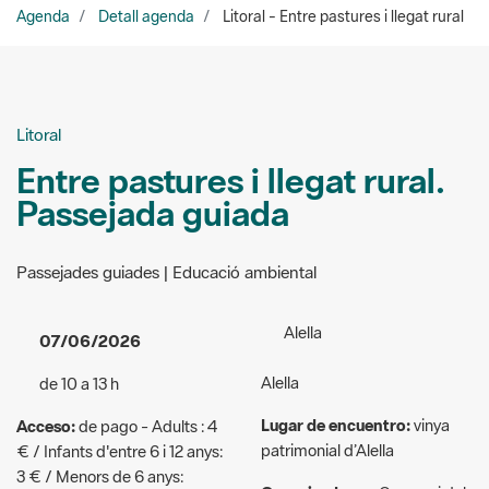
Litoral
Entre pastures i llegat rural.
Passejada guiada
Passejades guiades | Educació ambiental
Alella
07/06/2026
Alella
de 10 a 13 h
Lugar de encuentro:
vinya
Acceso:
de pago - Adults : 4
patrimonial d’Alella
€ / Infants d'entre 6 i 12 anys:
3 € / Menors de 6 anys:
Organizadores:
Consorci del
gratuït / Famílies nombroses,
Parc de la Serralada Litoral
monoparentals, majors de 65