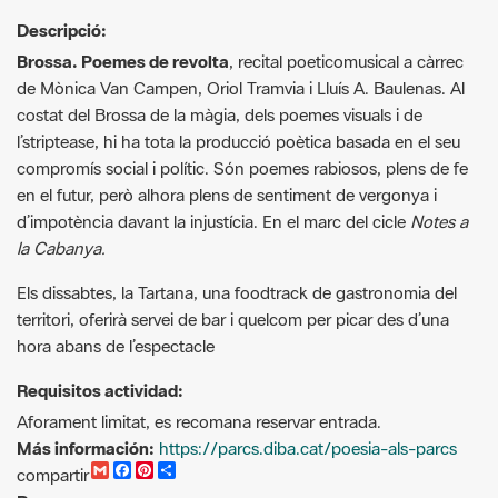
Descripció:
Brossa. Poemes de revolta
, recital poeticomusical a càrrec
de Mònica Van Campen, Oriol Tramvia i Lluís A. Baulenas. Al
costat del Brossa de la màgia, dels poemes visuals i de
l’striptease, hi ha tota la producció poètica basada en el seu
compromís social i polític. Són poemes rabiosos, plens de fe
en el futur, però alhora plens de sentiment de vergonya i
d’impotència davant la injustícia. En el marc del cicle
Notes a
la Cabanya.
Els dissabtes, la Tartana, una foodtrack de gastronomia del
territori, oferirà servei de bar i quelcom per picar des d’una
hora abans de l’espectacle
Requisitos actividad:
Aforament limitat, es recomana reservar entrada.
Más información:
https://parcs.diba.cat/poesia-als-parcs
G
F
P
C
compartir
m
a
i
o