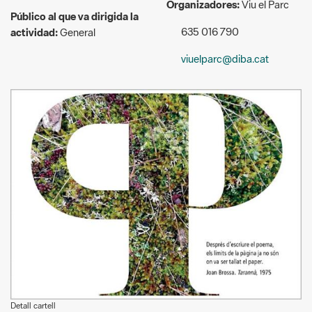
Organizadores:
Viu el Parc
Público al que va dirigida la
635 016 790
actividad:
General
viuelparc@diba.cat
Detall cartell