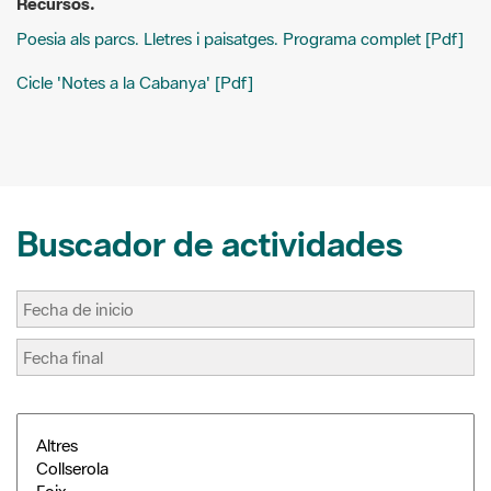
Recursos.
a
c
n
m
i
e
t
p
Poesia als parcs. Lletres i paisatges. Programa complet [Pdf]
l
b
e
a
o
r
r
o
e
t
Cicle 'Notes a la Cabanya' [Pdf]
k
s
i
t
r
Buscador de actividades