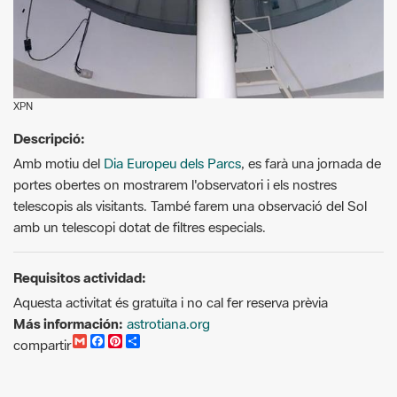
XPN
Descripció:
Amb motiu del
Dia Europeu dels Parcs
, es farà una jornada de
portes obertes on mostrarem l'observatori i els nostres
telescopis als visitants. També farem una observació del Sol
amb un telescopi dotat de filtres especials.
Requisitos actividad:
Aquesta activitat és gratuïta i no cal fer reserva prèvia
Más información:
astrotiana.org
G
F
P
C
compartir
m
a
i
o
a
c
n
m
i
e
t
p