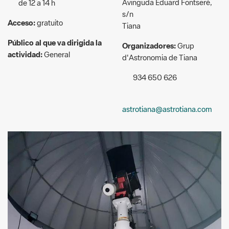
Avinguda Eduard Fontserè,
de 12 a 14 h
s/n
Acceso:
gratuito
Tiana
Público al que va dirigida la
Organizadores:
Grup
actividad:
General
d'Astronomia de Tiana
934 650 626
astrotiana@astrotiana.com