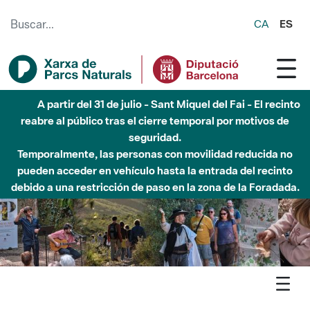
Saltar al contenido principal
CA
ES
Hasta diciembre de 2026 - Parque Fluvial Besós -
Afectaciones en el cauce del Parque Fluvial del Besòs debido
a obras de construcción de una pasarela sobre el río
Agenda
Detall agenda
Stllorenç - Sant Vicenç de Castellet Viu el Parc