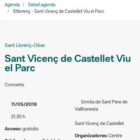
Sant Llorenç-Obac
Sant Vicenç de Castellet Viu
el Parc
Concerts
Ermita de Sant Pere de
11/05/2019
Vallhonesta
21.30 h
Sant Vicenç de Castellet
Acceso:
gratuito
Organizadores:
Centre
Público al que va dirigida la
Excursionista de Sant Vicenç
actividad:
General
de Castellet
667 467 503