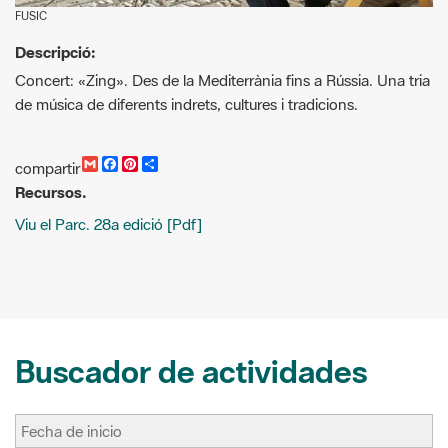
Concert: «Zing». Des de la Mediterrània fins a Rússia. Una tria
de música de diferents indrets, cultures i tradicions.
G
F
P
C
compartir
m
a
i
o
Recursos.
a
c
n
m
i
e
t
p
Viu el Parc. 28a edició [Pdf]
l
b
e
a
o
r
r
o
e
t
k
s
i
t
r
Buscador de actividades