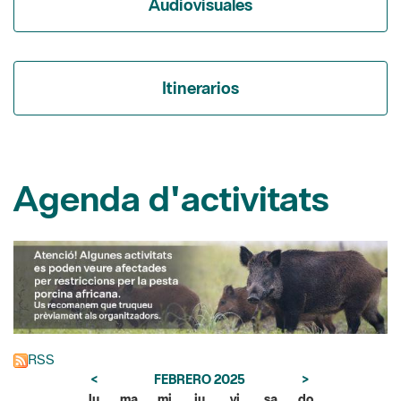
Itinerarios
Agenda d'activitats
RSS
<
FEBRERO 2025
>
lu
ma
mi
ju
vi
sa
do
1
2
3
4
5
6
7
8
9
10
11
12
13
14
15
16