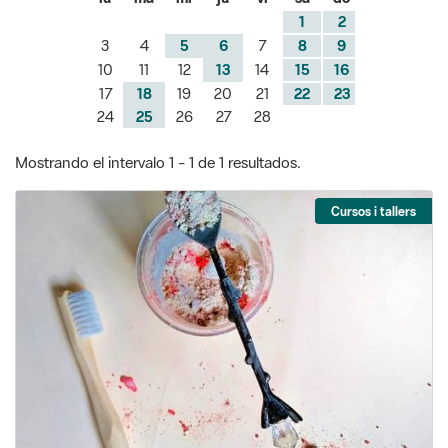
17
18
19
20
21
22
23
24
25
26
27
28
Mostrando el intervalo 1 - 1 de 1 resultados.
Cursos i tallers
Taller: dentífrics en pols amb plantes