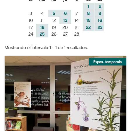
17
18
19
20
21
22
23
24
25
26
27
28
Mostrando el intervalo 1 - 1 de 1 resultados.
Expos. temporals
Exposició "Les aromes i els sabors del