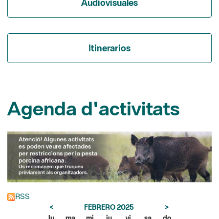
Itinerarios
Agenda d'activitats
RSS
<
FEBRERO 2025
>
lu
ma
mi
ju
vi
sa
do
1
2
3
4
5
6
7
8
9
10
11
12
13
14
15
16