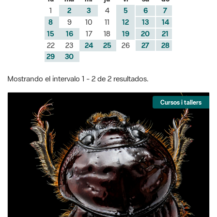
22
23
24
25
26
27
28
29
30
Mostrando el intervalo 1 - 2 de 2 resultados.
Cursos i tallers
Taller familiar: Dins d'un insecte