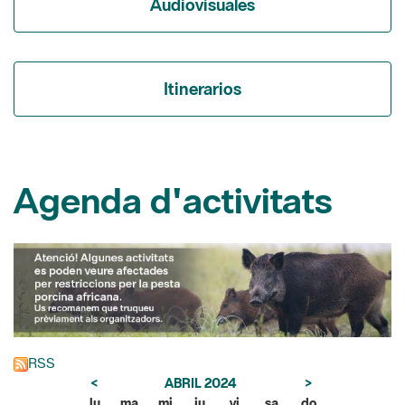
Itinerarios
Agenda d'activitats
RSS
<
ABRIL 2024
>
lu
ma
mi
ju
vi
sa
do
1
2
3
4
5
6
7
8
9
10
11
12
13
14
15
16
17
18
19
20
21