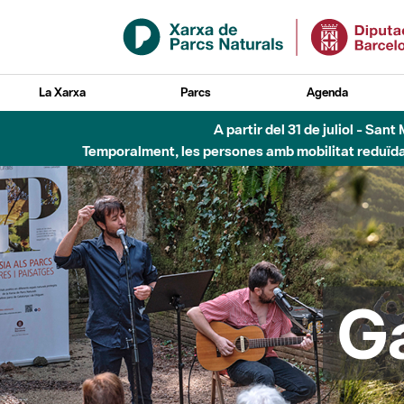
Salta al contingut principal
La Xarxa
Parcs
Agenda
6 d'agost - Parc Fl
G