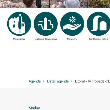
Montesquiu
Guilleries-Savassona
Montseny
Sant Miquel del Fai
Agenda
Detall agenda
Litoral - IV Trobada d'E
Marina