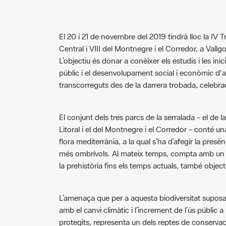
El 20 i 21 de novembre del 2019 tindrà lloc la IV 
Central i VIII del Montnegre i el Corredor, a Vallg
L’objectiu és donar a conèixer els estudis i les inic
públic i el desenvolupament social i econòmic d'aqu
transcorreguts des de la darrera trobada, celebra
El conjunt dels tres parcs de la serralada - el de 
Litoral i el del Montnegre i el Corredor - conté un
flora mediterrània, a la qual s’ha d’afegir la pres
més ombrívols. Al mateix temps, compta amb un v
la prehistòria fins els temps actuals, també objecte
L’amenaça que per a aquesta biodiversitat suposa la
amb el canvi climàtic i l’increment de l’ús públic a
protegits, representa un dels reptes de conservac