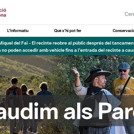
L'Informatiu
Què s'hi pot fer
Conservació
uvial Besòs - Activació de la Fase d'Alerta del Parc Fluvial del 
Tancats els accessos al Parc.
audim als Par