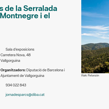
s de la Serralada
l Montnegre i el
Sala d’exposicions
Carretera Nova, 48
Vallgorguina
Organitzadors:
Diputació de Barcelona i
Ajuntament de Vallgorguina
Iñaki Relanzón
934 022 843
jornadesparcs@diba.cat