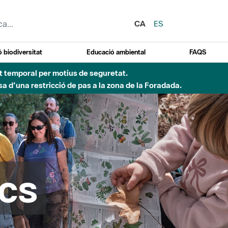
CA
ES
 biodiversitat
Educació ambiental
FAQS
Besòs per pluges intenses.
cs