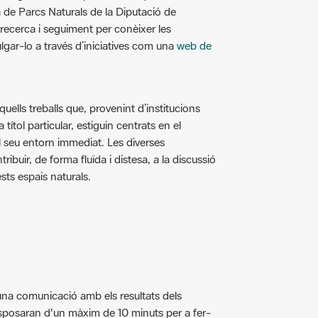
 de Parcs Naturals de la Diputació de
e recerca i seguiment per conèixer les
lgar-lo a través d’iniciatives com una
web de
ells treballs que, provenint d’institucions
títol particular, estiguin centrats en el
 el seu entorn immediat. Les diverses
ibuir, de forma fluïda i distesa, a la discussió
ests espais naturals.
una comunicació amb els resultats dels
disposaran d'un màxim de 10 minuts per a fer-