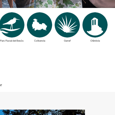
Parc Fluvial del Besòs
Collserola
Garraf
Olèrdola
or