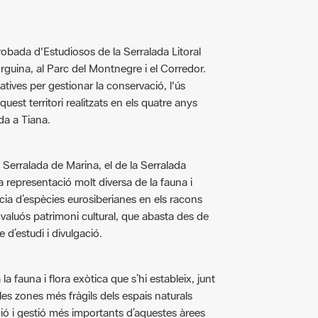
Trobada d'Estudiosos de la Serralada Litoral
orguina, al Parc del Montnegre i el Corredor.
iatives per gestionar la conservació, l'ús
est territori realitzats en els quatre anys
da a Tiana.
la Serralada de Marina, el de la Serralada
a representació molt diversa de la fauna i
ència d’espècies eurosiberianes en els racons
aluós patrimoni cultural, que abasta des de
 d’estudi i divulgació.
 fauna i flora exòtica que s’hi estableix, junt
 les zones més fràgils dels espais naturals
ió i gestió més importants d’aquestes àrees