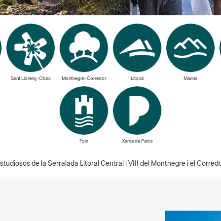
Sant Llorenç-Obac
Montnegre-Corredor
Litoral
Marina
Foix
Xarxa de Parcs
studiosos de la Serralada Litoral Central i VIII del Montnegre i el Corred