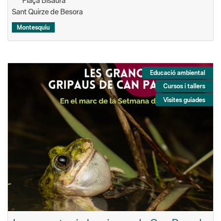
Plaça Bisaura
Sant Quirze de Besora
Montesquiu
Educació ambiental
Cursos i tallers
Visites guiades