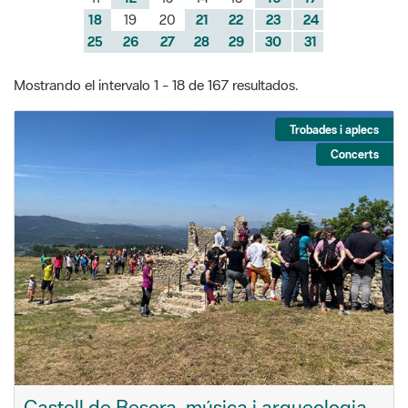
18
19
20
21
22
23
24
25
26
27
28
29
30
31
Mostrando el intervalo 1 - 18 de 167 resultados.
Trobades i aplecs
Concerts
Castell de Besora, música i arqueologia