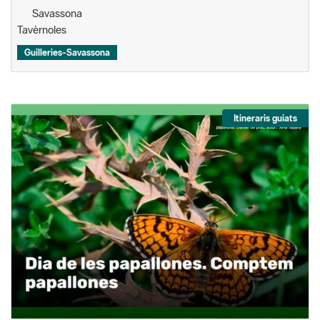
Savassona
Tavèrnoles
Guilleries-Savassona
Itineraris guiats