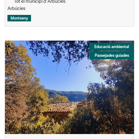
Tot el municipi d'Arbúcies
Arbúcies
Montseny
Educació ambiental
Passejades guiades