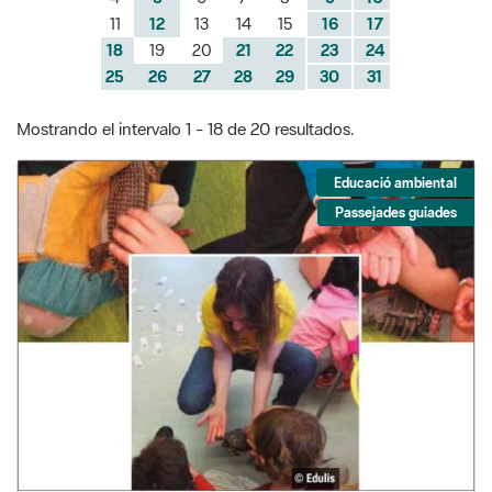
11
12
13
14
15
16
17
18
19
20
21
22
23
24
25
26
27
28
29
30
31
Mostrando el intervalo 1 - 18 de 20 resultados.
Educació ambiental
Passejades guiades