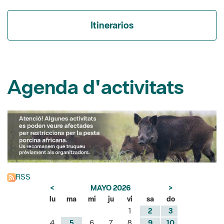
Itinerarios
Agenda d'activitats
RSS
<
MAYO 2026
>
lu
ma
mi
ju
vi
sa
do
1
2
3
4
5
6
7
8
9
10