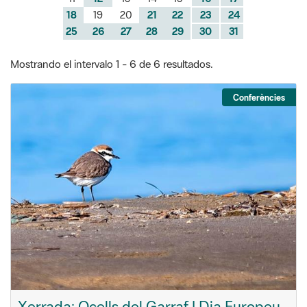
18
19
20
21
22
23
24
25
26
27
28
29
30
31
Mostrando el intervalo 1 - 6 de 6 resultados.
Conferències
Xerrada: Ocells del Garraf | Dia Europeu