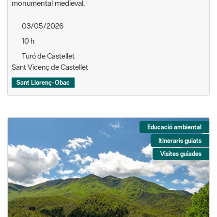
monumental medieval.
03/05/2026
10 h
Turó de Castellet
Sant Vicenç de Castellet
Sant Llorenç-Obac
Educació ambiental
Itineraris guiats
Visites guiades