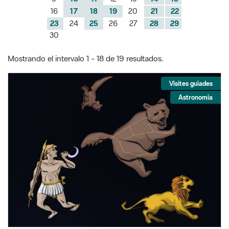
16
17
18
19
20
21
22
23
24
25
26
27
28
29
30
Mostrando el intervalo 1 - 18 de 19 resultados.
Visites guiades
Astronomia