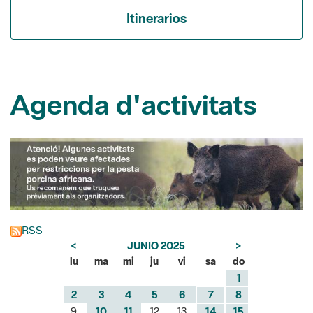
Itinerarios
Agenda d'activitats
RSS
<
JUNIO 2025
>
lu
ma
mi
ju
vi
sa
do
1
2
3
4
5
6
7
8
9
10
11
12
13
14
15