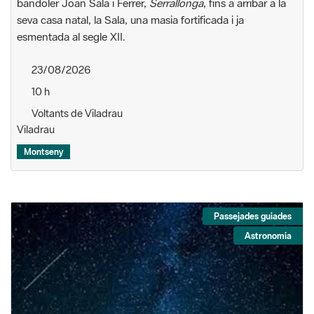
bandoler Joan Sala i Ferrer,
Serrallonga
, fins a arribar a la
seva casa natal, la Sala, una masia fortificada i ja
esmentada al segle XII.
23/08/2026
10 h
Voltants de Viladrau
Viladrau
Montseny
Passejades guiades
Astronomia