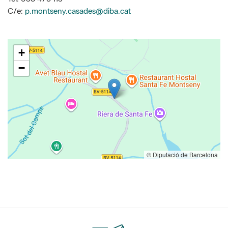
C/e:
p.montseny.casades@diba.cat
+
−
© Diputació de Barcelona