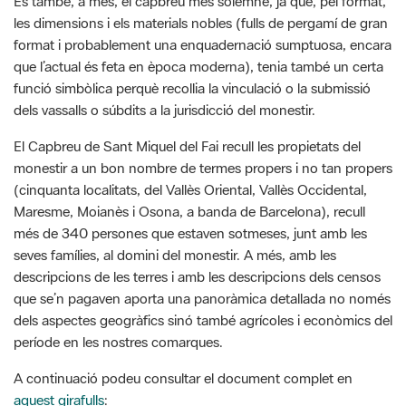
És també, a més, el capbreu més solemne, ja que, pel format,
les dimensions i els materials nobles (fulls de pergamí de gran
format i probablement una enquadernació sumptuosa, encara
que l’actual és feta en època moderna), tenia també un certa
funció simbòlica perquè recollia la vinculació o la submissió
dels vassalls o súbdits a la jurisdicció del monestir.
El Capbreu de Sant Miquel del Fai recull les propietats del
monestir a un bon nombre de termes propers i no tan propers
(cinquanta localitats, del Vallès Oriental, Vallès Occidental,
Maresme, Moianès i Osona, a banda de Barcelona), recull
més de 340 persones que estaven sotmeses, junt amb les
seves famílies, al domini del monestir. A més, amb les
descripcions de les terres i amb les descripcions dels censos
que se’n pagaven aporta una panoràmica detallada no només
dels aspectes geogràfics sinó també agrícoles i econòmics del
període en les nostres comarques.
A continuació podeu consultar el document complet en
aquest girafulls
: