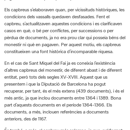
Els capbreus s’elaboraven quan, per vicissituds històriques, les
condicions dels vassalls quedaven desfasades. Fent el
capbreu, s’actualitzaven aquestes condicions i es clarificaven
casos en què, o bé per conflictes, per successions o per
pèrdua de documents, ja no era prou clar qui posseïa béns del
monestir ni què en pagaven. Per aquest motiu, els capbreus
constitueixen una font històrica d’incomparable riquesa.
En el cas de Sant Miquel del Fai ja es coneixia l’existència
d’altres capbreus del monestir, de diferent abast i de diferent
entitat, però tots dels segles XV-XVIII. Aquest que us
presentem i que la Diputació de Barcelona ha pogut
recuperar, per tant, és el més extens (439 documents), i és el
més antic, ja que inclou documents entre 1364 i 1389. Bona
part d’aquests documents en el període 1364-1366. Els
documents, a més, inclouen referències a documents
anteriors, des de 1167.