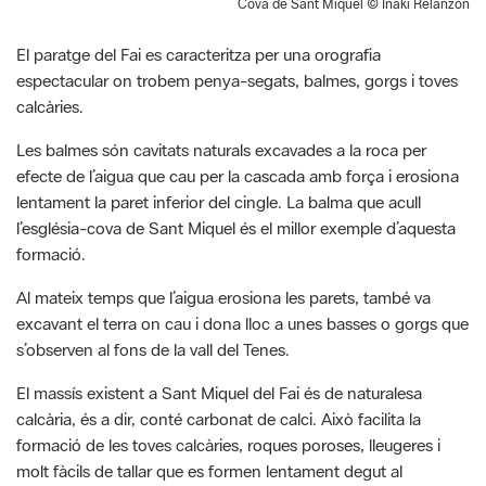
Cova de Sant Miquel © Iñaki Relanzón
El paratge del Fai es caracteritza per una orografia
espectacular on trobem penya-segats, balmes, gorgs i toves
calcàries.
Les balmes són cavitats naturals excavades a la roca per
efecte de l’aigua que cau per la cascada amb força i erosiona
lentament la paret inferior del cingle. La balma que acull
l’església-cova de Sant Miquel és el millor exemple d’aquesta
formació.
Al mateix temps que l’aigua erosiona les parets, també va
excavant el terra on cau i dona lloc a unes basses o gorgs que
s’observen al fons de la vall del Tenes.
El massís existent a Sant Miquel del Fai és de naturalesa
calcària, és a dir, conté carbonat de calci. Això facilita la
formació de les toves calcàries, roques poroses, lleugeres i
molt fàcils de tallar que es formen lentament degut al