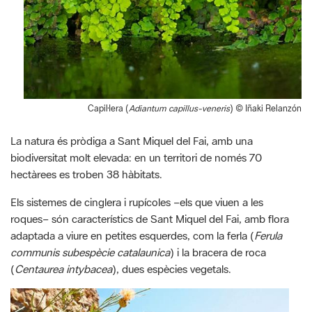
Capil·lera (
Adiantum capillus-veneris
) © Iñaki Relanzón
La natura és pròdiga a Sant Miquel del Fai, amb una
biodiversitat molt elevada: en un territori de només 70
hectàrees es troben 38 hàbitats.
Els sistemes de cinglera i rupícoles –els que viuen a les
roques– són característics de Sant Miquel del Fai, amb flora
adaptada a viure en petites esquerdes, com la ferla (
Ferula
communis subespècie catalaunica
) i la bracera de roca
(
Centaurea intybacea
), dues espècies vegetals.