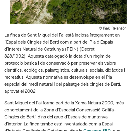
© Iñaki Relanzón
La finca de Sant Miquel del Fai està inclosa íntegrament en
l’Espai dels Cingles del Bertí com a part del Pla d’Espais
d’Interès Natural de Catalunya (PEIN) (Decret
328/1992). Aquesta catalogació la dota d’un règim de
protecció bàsica i de conservació per preservar els valors
científics, ecològics, paisatgístics, culturals, socials, didàctics i
recreatius. Aquesta normativa es desenvolupa en el Pla
especial del medi natural i del paisatge dels cingles de Bertí,
aprovat el 2002.
Sant Miquel del Fai forma part de la Xarxa Natura 2000, més
concretament de la Zona d’Especial Conservació Gallifa-
Cingles de Bertí, dins del grup d’Espais de muntanya
d’interior. La finca també està inventariada com a Espai
d’Interès Geològic de Catalunya, dins la
Geozona 350
, que