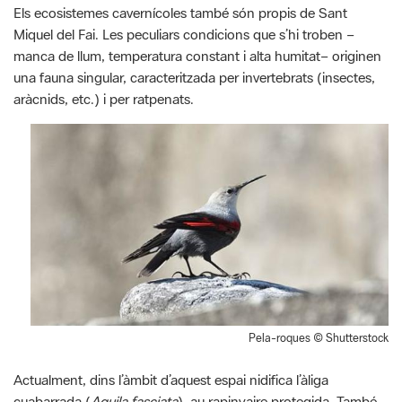
Els ecosistemes cavernícoles també són propis de Sant
Miquel del Fai. Les peculiars condicions que s’hi troben –
manca de llum, temperatura constant i alta humitat– originen
una fauna singular, caracteritzada per invertebrats (insectes,
aràcnids, etc.) i per ratpenats.
Pela-roques © Shutterstock
Actualment, dins l’àmbit d’aquest espai nidifica l’àliga
cuabarrada (
Aquila fasciata
), au rapinyaire protegida. També