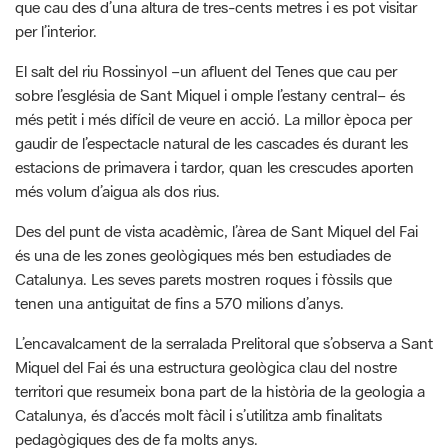
que cau des d’una altura de tres-cents metres i es pot visitar
per l’interior.
El salt del riu Rossinyol –un afluent del Tenes que cau per
sobre l’església de Sant Miquel i omple l’estany central– és
més petit i més difícil de veure en acció. La millor època per
gaudir de l’espectacle natural de les cascades és durant les
estacions de primavera i tardor, quan les crescudes aporten
més volum d’aigua als dos rius.
Des del punt de vista acadèmic, l’àrea de Sant Miquel del Fai
és una de les zones geològiques més ben estudiades de
Catalunya. Les seves parets mostren roques i fòssils que
tenen una antiguitat de fins a 570 milions d’anys.
L’encavalcament de la serralada Prelitoral que s’observa a Sant
Miquel del Fai és una estructura geològica clau del nostre
territori que resumeix bona part de la història de la geologia a
Catalunya, és d’accés molt fàcil i s’utilitza amb finalitats
pedagògiques des de fa molts anys.