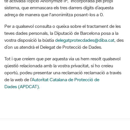
té activada l’opció Anonymize IP, incorporada pel propi
sistema, que emmascara els tres darrers dígits d’aquesta
adreça de manera que l'anonimitza posant-los a 0.
Per a qualsevol consulta o queixa sobre el tractament de les
teves dades personals, la Diputació de Barcelona posa a la
vostra disposició la bústia
delegatprotecdades@diba.cat
, des
d’on us atendrà el Delegat de Protecció de Dades.
Tot i que creiem que per aquesta via us hem resolt qualsevol
qüestió relacionada amb la vostra privacitat, si ho creieu
oportú, podeu presentar una reclamació reclamació a través
de la web de l’
Autoritat Catalana de Protecció de
Dades (APDCAT).