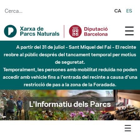
Salta al contingut principal
CA
ES
A partir del 31 de juliol - Sant Miquel del Fai - El recinte
reobre al públic després del tancament temporal per motius
de seguretat.
Temporalment, les persones amb mobilitat reduïda no poden
accedir amb vehicle fins a l'entrada del recinte a causa d'una
restricció de pas a la zona de la Foradada.
L'Informatiu dels Parcs