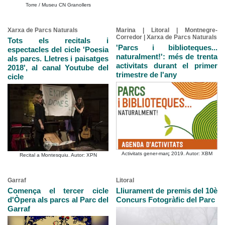
Torre / Museu CN Granollers
Xarxa de Parcs Naturals
Marina | Litoral | Montnegre-
Corredor | Xarxa de Parcs Naturals
Tots els recitals i
'Parcs i biblioteques...
espectacles del cicle 'Poesia
naturalment!': més de trenta
als parcs. Lletres i paisatges
activitats durant el primer
2018', al canal Youtube del
trimestre de l'any
cicle
Activitats gener-març 2019. Autor: XBM
Recital a Montesquiu. Autor: XPN
Garraf
Litoral
Comença el tercer cicle
Lliurament de premis del 10è
d'Òpera als parcs al Parc del
Concurs Fotogràfic del Parc
Garraf