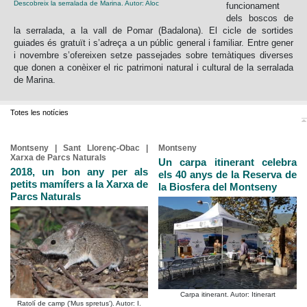
Descobreix la serralada de Marina. Autor: Aloc
funcionament
dels boscos de
la serralada, a la vall de Pomar (Badalona). El cicle de sortides
guiades és gratuït i s’adreça a un públic general i familiar. Entre gener
i novembre s’ofereixen setze passejades sobre temàtiques diverses
que donen a conèixer el ric patrimoni natural i cultural de la serralada
de Marina.
Totes les notícies
Montseny | Sant Llorenç-Obac |
Montseny
Xarxa de Parcs Naturals
Un carpa itinerant celebra
2018, un bon any per als
els 40 anys de la Reserva de
petits mamífers a la Xarxa de
la Biosfera del Montseny
Parcs Naturals
Carpa itinerant. Autor: Itinerart
Ratolí de camp ('Mus spretus'). Autor: I.