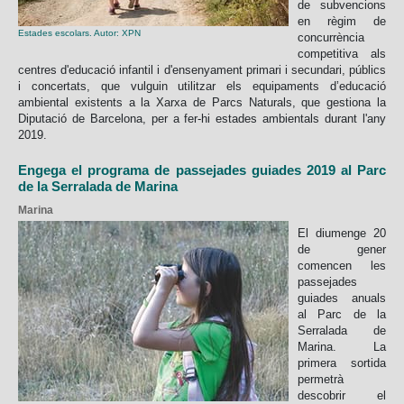
de subvencions
en règim de
Estades escolars. Autor: XPN
concurrència
competitiva als
centres d'educació infantil i d'ensenyament primari i secundari, públics
i concertats, que vulguin utilitzar els equipaments d’educació
ambiental existents a la Xarxa de Parcs Naturals, que gestiona la
Diputació de Barcelona, per a fer-hi estades ambientals durant l'any
2019.
Engega el programa de passejades guiades 2019 al Parc
de la Serralada de Marina
Marina
El diumenge 20
de gener
comencen les
passejades
guiades anuals
al Parc de la
Serralada de
Marina. La
primera sortida
permetrà
descobrir el