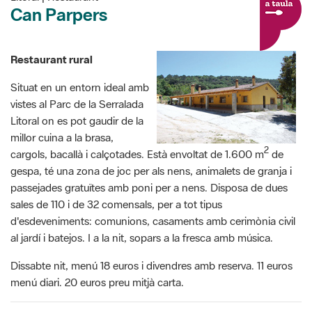
Can Parpers
Restaurant rural
Situat en un entorn ideal amb
vistes al Parc de la Serralada
Litoral on es pot gaudir de la
millor cuina a la brasa,
2
cargols, bacallà i calçotades. Està envoltat de 1.600 m
de
gespa, té una zona de joc per als nens, animalets de granja i
passejades gratuïtes amb poni per a nens. Disposa de dues
sales de 110 i de 32 comensals, per a tot tipus
d'esdeveniments: comunions, casaments amb cerimònia civil
al jardí i batejos. I a la nit, sopars a la fresca amb música.
Dissabte nit, menú 18 euros i divendres amb reserva. 11 euros
menú diari. 20 euros preu mitjà carta.