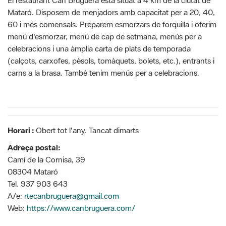
Mataró. Disposem de menjadors amb capacitat per a 20, 40,
60 i més comensals. Preparem esmorzars de forquilla i oferim
menú d'esmorzar, menú de cap de setmana, menús per a
celebracions i una àmplia carta de plats de temporada
(calçots, carxofes, pèsols, tomàquets, bolets, etc.), entrants i
carns a la brasa. També tenim menús per a celebracions.
Horari :
Obert tot l'any. Tancat dimarts
Adreça postal:
Camí de la Cornisa, 39
08304 Mataró
Tel. 937 903 643
A/e:
rtecanbruguera@gmail.com
Web:
https://www.canbruguera.com/