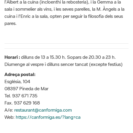
l'Albert a la cuina (incloenthi la rebosteria), i la Gemma a la
sala i sommelier als vins, i les seves parelles, la M. Àngels a la
cuina i l'Enric a la sala, opten per seguir la filosofia dels seus
pares.
Horari :
dilluns de 13 a 15.30 h. Sopars de 20.30 a 23 h.
Diumenge al vespre i dilluns sencer tancat (excepte festius)
Adreça postal:
Església, 104
08397 Pineda de Mar
Tel. 937 671 735
Fax. 937 629 168
A/e:
restaurant@canformiga.com
Web:
https://canformiga.es/?lang=ca