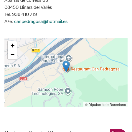
Apartat de correus 65
08450 Llinars del Vallès
Tel. 938 410 719
A/e:
canpedragosa@hotmail.es
+
−
© Diputació de Barcelona