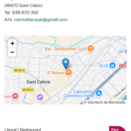
08470 Sant Celoni
Tel. 938 670 352
A/e:
canmaitanquis@gmail.com
+
−
© Diputació de Barcelona
Litoral | Restaurant