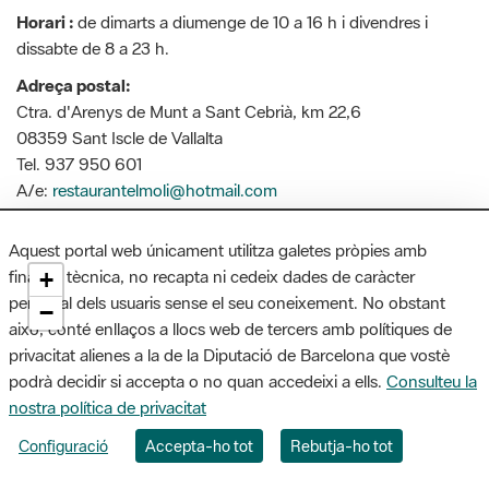
Horari :
de dimarts a diumenge de 10 a 16 h i divendres i
dissabte de 8 a 23 h.
Adreça postal:
Ctra. d'Arenys de Munt a Sant Cebrià, km 22,6
08359 Sant Iscle de Vallalta
Tel. 937 950 601
A/e:
restaurantelmoli@hotmail.com
Aquest portal web únicament utilitza galetes pròpies amb
finalitat tècnica, no recapta ni cedeix dades de caràcter
+
personal dels usuaris sense el seu coneixement. No obstant
−
això, conté enllaços a llocs web de tercers amb polítiques de
privacitat alienes a la de la Diputació de Barcelona que vostè
podrà decidir si accepta o no quan accedeixi a ells.
Consulteu la
nostra política de privacitat
Configuració
Accepta-ho tot
Rebutja-ho tot