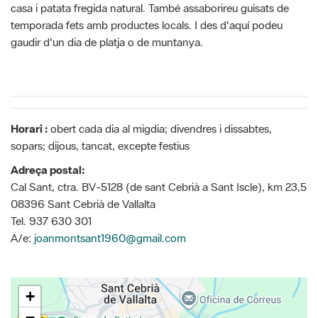
casa i patata fregida natural. També assaborireu guisats de
temporada fets amb productes locals. I des d'aquí podeu
gaudir d'un dia de platja o de muntanya.
Horari :
obert cada dia al migdia; divendres i dissabtes,
sopars; dijous, tancat, excepte festius
Adreça postal:
Cal Sant, ctra. BV-5128 (de sant Cebrià a Sant Iscle), km 23,5
08396 Sant Cebrià de Vallalta
Tel. 937 630 301
A/e:
joanmontsant1960@gmail.com
+
−