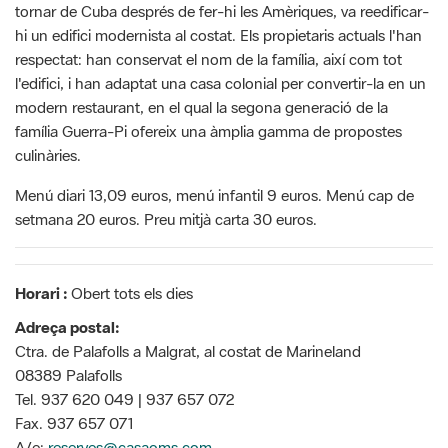
tornar de Cuba després de fer-hi les Amèriques, va reedificar-
hi un edifici modernista al costat. Els propietaris actuals l'han
respectat: han conservat el nom de la família, així com tot
l'edifici, i han adaptat una casa colonial per convertir-la en un
modern restaurant, en el qual la segona generació de la
família Guerra-Pi ofereix una àmplia gamma de propostes
culinàries.
Menú diari 13,09 euros, menú infantil 9 euros. Menú cap de
setmana 20 euros. Preu mitjà carta 30 euros.
Horari :
Obert tots els dies
Adreça postal:
Ctra. de Palafolls a Malgrat, al costat de Marineland
08389 Palafolls
Tel. 937 620 049 | 937 657 072
Fax. 937 657 071
A/e:
reserves@casaoms.com