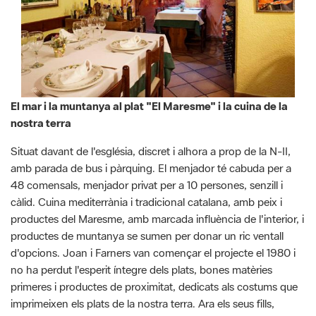
El mar i la muntanya al plat "El Maresme" i la cuina de la
nostra terra
Situat davant de l'església, discret i alhora a prop de la N-II,
amb parada de bus i pàrquing. El menjador té cabuda per a
48 comensals, menjador privat per a 10 persones, senzill i
càlid. Cuina mediterrània i tradicional catalana, amb peix i
productes del Maresme, amb marcada influència de l'interior, i
productes de muntanya se sumen per donar un ric ventall
d'opcions. Joan i Farners van començar el projecte el 1980 i
no ha perdut l'esperit íntegre dels plats, bones matèries
primeres i productes de proximitat, dedicats als costums que
imprimeixen els plats de la nostra terra. Ara els seus fills,