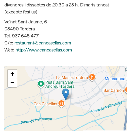
divendres i dissabtes de 20.30 a 23 h. Dimarts tancat
(excepte festius)
Veïnat Sant Jaume, 6
08490 Tordera
Tel. 937 645 477
C/e:
restaurant@cancasellas.com
Web:
http://www.cancasellas.com
+
−