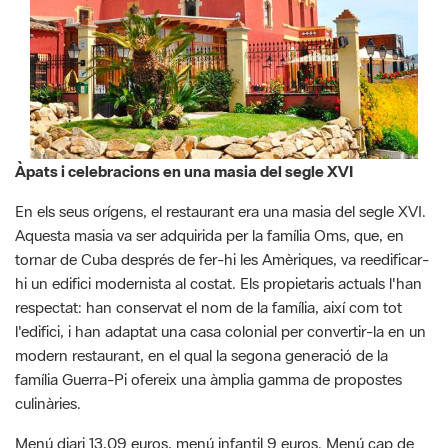
Àpats i celebracions en una masia del segle XVI
En els seus orígens, el restaurant era una masia del segle XVI.
Aquesta masia va ser adquirida per la família Oms, que, en
tornar de Cuba després de fer-hi les Amèriques, va reedificar-
hi un edifici modernista al costat. Els propietaris actuals l'han
respectat: han conservat el nom de la família, així com tot
l'edifici, i han adaptat una casa colonial per convertir-la en un
modern restaurant, en el qual la segona generació de la
família Guerra-Pi ofereix una àmplia gamma de propostes
culinàries.
Menú diari 13,09 euros, menú infantil 9 euros. Menú cap de