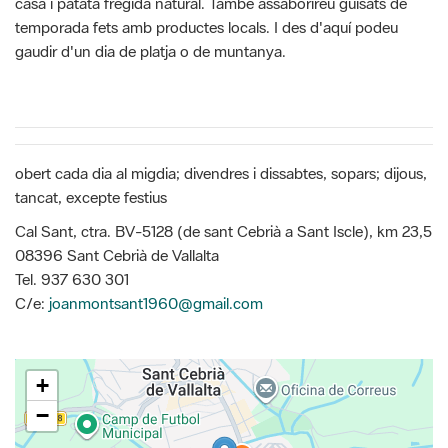
casa i patata fregida natural. També assaborireu guisats de
temporada fets amb productes locals. I des d'aquí podeu
gaudir d'un dia de platja o de muntanya.
obert cada dia al migdia; divendres i dissabtes, sopars; dijous,
tancat, excepte festius
Cal Sant, ctra. BV-5128 (de sant Cebrià a Sant Iscle), km 23,5
08396 Sant Cebrià de Vallalta
Tel. 937 630 301
C/e:
joanmontsant1960@gmail.com
+
−