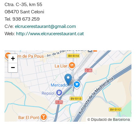
Ctra. C-35, km 55
08470 Sant Celoni
Tel. 938 673 259
C/e:
elcrucerestaurant@gmail.com
Web:
http://www.elcrucerestaurant.cat
+
−
© Diputació de Barcelona