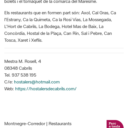
bolets i el tomàquet de la comarca del Maresme.
Els restaurants que en formen part són:
Axol, Cal Gras, Ca
l'Estrany, Ca la Quimeta, Ca la Rosi Vias, La Mossegada,
L'Hort de Cabrils, La Bodega, Hotel Mas de Baix, La
Concòrdia, Hostal de la Plaça, Can Rin, Sal i Pebre, Can
Tosca, Xaret i Xeflis.
Mestra M. Rosell, 4
08348 Cabrils
Tel. 937 538 195
C/e:
hostalers@hotmail.com
Web:
https://hostalersdecabrils.com/
Montnegre-Corredor | Restaurants