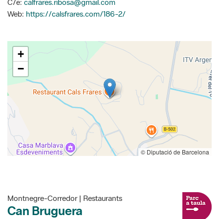
C/e:
calfrares.ribosa@gmail.com
Web:
https://calsfrares.com/186-2/
+
−
© Diputació de Barcelona
Montnegre-Corredor | Restaurants
Can Bruguera