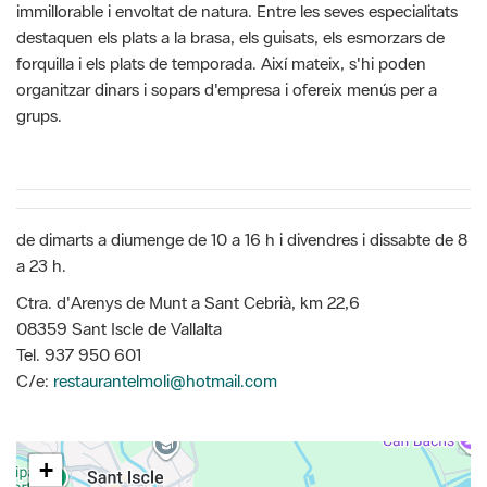
immillorable i envoltat de natura. Entre les seves especialitats
destaquen els plats a la brasa, els guisats, els esmorzars de
forquilla i els plats de temporada. Així mateix, s'hi poden
organitzar dinars i sopars d'empresa i ofereix menús per a
grups.
de dimarts a diumenge de 10 a 16 h i divendres i dissabte de 8
a 23 h.
Ctra. d'Arenys de Munt a Sant Cebrià, km 22,6
08359 Sant Iscle de Vallalta
Tel. 937 950 601
C/e:
restaurantelmoli@hotmail.com
+