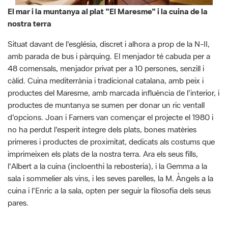
El mar i la muntanya al plat "El Maresme" i la cuina de la
nostra terra
Situat davant de l'església, discret i alhora a prop de la N-II,
amb parada de bus i pàrquing. El menjador té cabuda per a
48 comensals, menjador privat per a 10 persones, senzill i
càlid. Cuina mediterrània i tradicional catalana, amb peix i
productes del Maresme, amb marcada influència de l'interior, i
productes de muntanya se sumen per donar un ric ventall
d'opcions. Joan i Farners van començar el projecte el 1980 i
no ha perdut l'esperit íntegre dels plats, bones matèries
primeres i productes de proximitat, dedicats als costums que
imprimeixen els plats de la nostra terra. Ara els seus fills,
l'Albert a la cuina (incloenthi la rebosteria), i la Gemma a la
sala i sommelier als vins, i les seves parelles, la M. Àngels a la
cuina i l'Enric a la sala, opten per seguir la filosofia dels seus
pares.