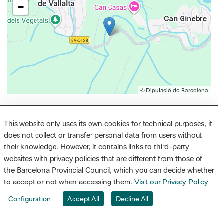
−
© Diputació de Barcelona
This website only uses its own cookies for technical purposes, it
does not collect or transfer personal data from users without
Litoral | Restaurants
El Racó de Can Feliu
their knowledge. However, it contains links to third-party
websites with privacy policies that are different from those of
the Barcelona Provincial Council, which you can decide whether
Está situado en la parte más elevada del pueblo de Vilassar de
to accept or not when accessing them.
Visit our Privacy Policy
Dalt, detrás del castillo. Se trata de una masía con mucha
Configuration
Accept All
Decline All
historia que fue un vapor textil a mediados del siglo XIX. En el
cambio del siglo XX hay funcionó una destilería de licores y