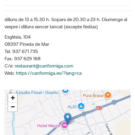
dilluns de 13 a 15.30 h. Sopars de 20.30 a 23 h. Diumenge al
vespre i dilluns sencer tancat (excepte festius)
Església, 104
08397 Pineda de Mar
Tel. 937 671 735
Fax. 937 629 168
C/e:
restaurant@canformiga.com
Web:
https://canformiga.es/?lang=ca
+
−