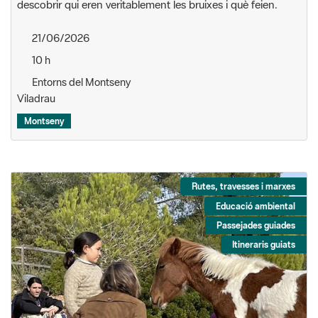
descobrir qui eren veritablement les bruixes i què feien.
21/06/2026
10 h
Entorns del Montseny
Viladrau
Montseny
Rutes, travesses i marxes
Educació ambiental
Passejades guiades
Itineraris guiats