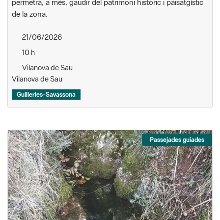
permetrà, a més, gaudir del patrimoni històric i paisatgístic
de la zona.
21/06/2026
10 h
Vilanova de Sau
Vilanova de Sau
Guilleries-Savassona
Passejades guiades