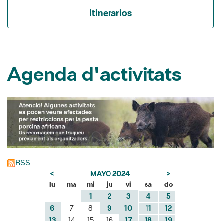
Itinerarios
Agenda d'activitats
RSS
<
MAYO 2024
>
lu
ma
mi
ju
vi
sa
do
1
2
3
4
5
6
7
8
9
10
11
12
13
14
15
16
17
18
19