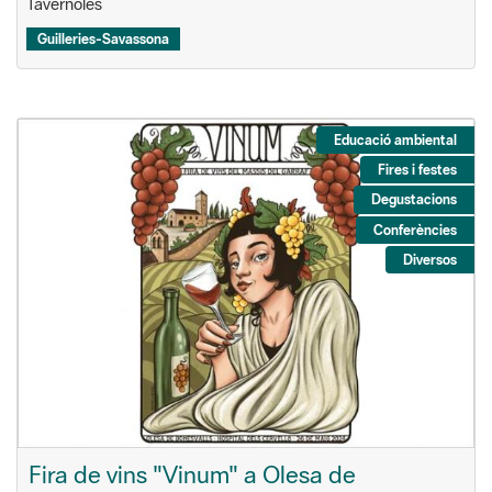
Tavèrnoles
Guilleries-Savassona
Educació ambiental
Fires i festes
Degustacions
Conferències
Diversos
Fira de vins "Vinum" a Olesa de