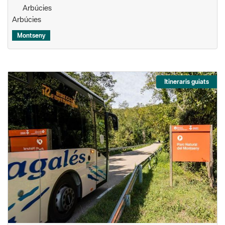
Arbúcies
Arbúcies
Montseny
Itineraris guiats