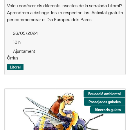
Voleu conèixer els diferents insectes de la serralada Litoral?
Aprendrem a distingir-los i a respectar-los. Activitat gratuïta
per commemorar el Dia Europeu dels Parcs.
26/05/2024
10 h
Ajuntament
Òrrius
Litoral
Educació ambiental
Passejades guiades
Itineraris guiats