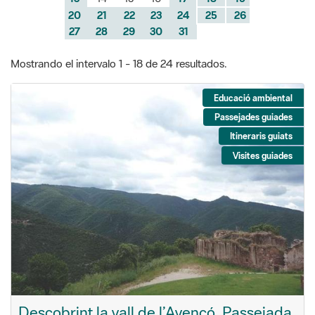
20
21
22
23
24
25
26
27
28
29
30
31
Mostrando el intervalo 1 - 18 de 24 resultados.
Educació ambiental
Passejades guiades
Itineraris guiats
Visites guiades
Descobrint la vall de l’Avencó. Passejada