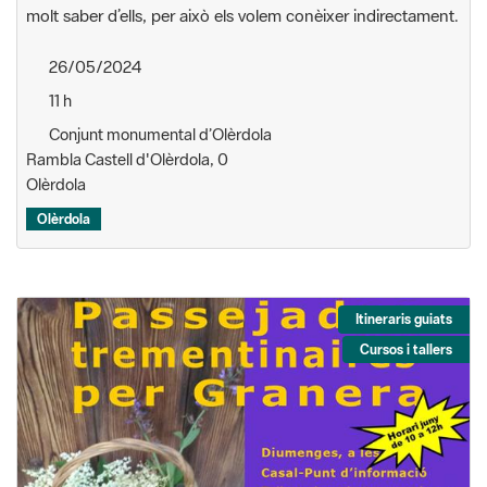
molt saber d’ells, per això els volem conèixer indirectament.
26/05/2024
11 h
Conjunt monumental d’Olèrdola
Rambla Castell d'Olèrdola, 0
Olèrdola
Olèrdola
Itineraris guiats
Cursos i tallers