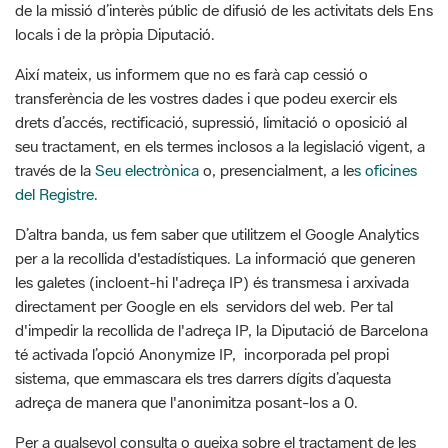
Així mateix, us informem que no es farà cap cessió o
transferència de les vostres dades i que podeu exercir els
drets d’accés, rectificació, supressió, limitació o oposició al
seu tractament, en els termes inclosos a la legislació vigent, a
través de la
Seu electrònica
o, presencialment, a le
s oficines
del Registre
.
D’altra banda, us fem saber que utilitzem el Google Analytics
per a la recollida d'estadístiques. La informació que generen
les galetes (incloent-hi l'adreça IP) és transmesa i arxivada
directament per Google en els servidors del web. Per tal
d'impedir la recollida de l'adreça IP, la Diputació de Barcelona
té activada l’opció Anonymize IP, incorporada pel propi
sistema, que emmascara els tres darrers dígits d’aquesta
adreça de manera que l'anonimitza posant-los a 0.
Per a qualsevol consulta o queixa sobre el tractament de les
teves dades personals, la Diputació de Barcelona posa a la
vostra disposició la bústia
delegatprotecdades@diba.cat
, des
d’on us atendrà el Delegat de Protecció de Dades.