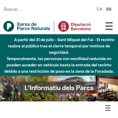
Saltar al contenido principal
CA
ES
6 de agosto - Parque Fluvial Besós - Activación de la
Fase de Alerta del Parque Fluvial del Besòs por lluvias
intensas.
Cerrados los accesos al Parque.
L'Informatiu dels Parcs
L'informatiu
Butlletí