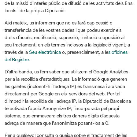
Així mateix, us informem que no es farà cap cessió o
transferència de les vostres dades i que podeu exercir els
drets d’accés, rectificació, supressió, limitació o oposició al
seu tractament, en els termes inclosos a la legislació vigent, a
través de la
Seu electrònica
o, presencialment, a le
s oficines
del Registre
.
D’altra banda, us fem saber que utilitzem el Google Analytics
per a la recollida d'estadístiques. La informació que generen
les galetes (incloent-hi l'adreça IP) és transmesa i arxivada
directament per Google en els servidors del web. Per tal
d'impedir la recollida de l'adreça IP, la Diputació de Barcelona
té activada l’opció Anonymize IP, incorporada pel propi
sistema, que emmascara els tres darrers dígits d’aquesta
adreça de manera que l'anonimitza posant-los a 0.
Per a qualsevol consulta o queixa sobre el tractament de les
teves dades personals, la Diputació de Barcelona posa a la
vostra disposició la bústia
delegatprotecdades@diba.cat
, des