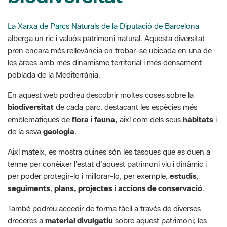
La Xarxa de Parcs Naturals de la Diputació de Barcelona
alberga un ric i valuós patrimoni natural. Aquesta diversitat
pren encara més rellevància en trobar-se ubicada en una de
les àrees amb més dinamisme territorial i més densament
poblada de la Mediterrània.
En aquest web podreu descobrir moltes coses sobre la
biodiversitat
de cada parc, destacant les espècies més
emblemàtiques de
flora
i
fauna,
així com dels seus
hàbitats
i
de la seva
geologia
.
Així mateix, es mostra quines són les tasques que es duen a
terme per conèixer l'estat d'aquest patrimoni viu i dinàmic i
per poder protegir-lo i millorar-lo, per exemple,
estudis
,
seguiments
,
plans, projectes
i
accions de conservació
.
També podreu accedir de forma fàcil a través de diverses
dreceres a
material divulgatiu
sobre aquest patrimoni; les