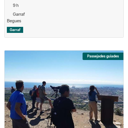
9 h
Garraf
Begues
Garraf
Passejades guiades