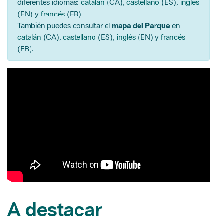
diferentes idiomas:
catalán
(CA),
castellano
(ES),
inglés
(EN) y
francés
(FR).
También puedes consultar el
mapa del Parque
en
catalán
(CA),
castellano
(ES),
inglés
(EN) y
francés
(FR).
A destacar