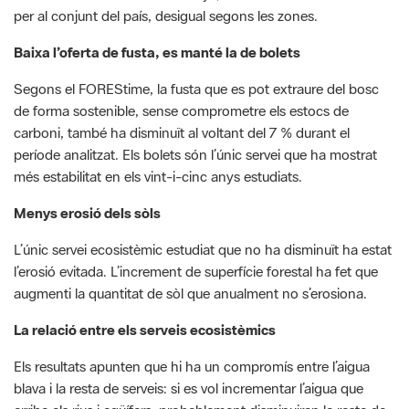
Segons el FOREStime, la fusta que es pot extraure del bosc
de forma sostenible, sense comprometre els estocs de
carboni, també ha disminuït al voltant del 7 % durant el
període analitzat. Els bolets són l’únic servei que ha mostrat
més estabilitat en els vint-i-cinc anys estudiats.
Menys erosió dels sòls
L’únic servei ecosistèmic estudiat que no ha disminuït ha estat
l’erosió evitada. L’increment de superfície forestal ha fet que
augmenti la quantitat de sòl que anualment no s’erosiona.
La relació entre els serveis ecosistèmics
Els resultats apunten que hi ha un compromís entre l’aigua
blava i la resta de serveis: si es vol incrementar l’aigua que
arriba als rius i aqüífers, probablement disminuiran la resta de
serveis avaluats.
Boscos madurs i gestió forestal