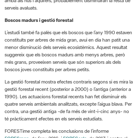
L’estudi també fa palès que els boscos que l’any 1990 estaven
constituïts per arbres de mida gran, avui en dia han patit una
menor disminució dels serveis ecosistèmics. Aquest resultat
suggereix que els boscos madurs amb menys arbres, però
més grans, proveeixen serveis que són superiors als dels
boscos joves constituïts per arbres petits.
La gestió forestal mostra efectes contraris segons si es mira la
gestió forestal recent (posterior a 2000) o l’antiga (anterior a
1990). Les actuacions forestal recents han fet disminuir els
quatre serveis ambientals analitzats, excepte l’aigua blava. Per
contra, una gestió antiga ­­­-de fa més de vint-i-cinc anys- no
té pràcticament efectes en els serveis estudiats.
FORESTime completa les conclusions de l’informe
FORESmap
, de l’any 2016, i
FOREScale
, de 2017, i centra el
focus en els beneficis que aquests ecosistemes aporten a la
societat i que milloren la salut, l’economia i la qualitat de vida