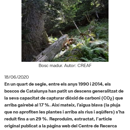
Bosc madur. Autor: CREAF
18/06/2020
En un quart de segle, entre els anys 1990 i 2014, els
boscos de Catalunya han patit un descens generalitzat de
la seva capacitat de capturar diòxid de carboni (CO
) que
2
arriba gairebé al 17 %. Així mateix, l’aigua blava (la pluja
que no aprofiten les plantes i arriba als rius i aqüífers) s’ha
reduït fins a un 29 %. Reproduïm, extractat, l'article
original publicat a la pàgina web del Centre de Recerca
Ecològica i Aplicacions Forestals (CREAF) el 10 de juny del
2020.