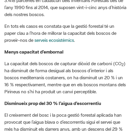
En tots els casos es constata que la gestió forestal té un
paper clau a l’hora de millorar la capacitat dels boscos de
proveir-nos de
serveis ecosistèmics
.
Menys capacitat d’embornal
La capacitat dels boscos de capturar diòxid de carboni (CO
)
2
ha disminuït de forma desigual als boscos d’interior i als
boscos mediterranis costaners, on ha disminuït un 20 % i un
16 % respectivament, mentre que en els boscos montans dels
Pirineus no s’hi ha produït un canvi perceptible.
Disminueix prop del 30 % l’aigua d’escorrentiu
El creixement del bosc i la poca gestió forestal aplicada han
provocat que l’aigua blava o d’escorrentiu sigui el servei que
més ha disminuït els darrers anys, amb un descens del 29 %
per al conjunt del país, desigual segons les zones.
Baixa l’oferta de fusta, es manté la de bolets