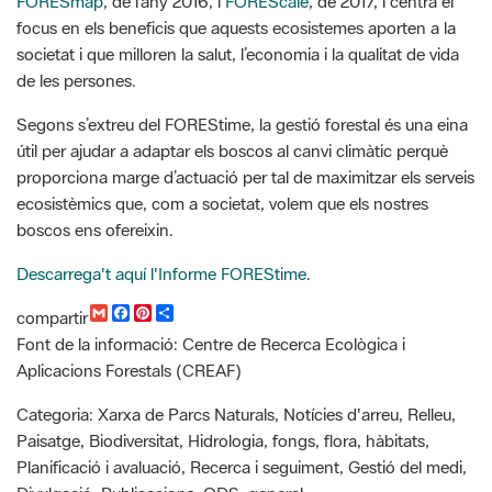
de les persones.
Segons s’extreu del FOREStime, la gestió forestal és una eina
útil per ajudar a adaptar els boscos al canvi climàtic perquè
proporciona marge d’actuació per tal de maximitzar els serveis
ecosistèmics que, com a societat, volem que els nostres
boscos ens ofereixin.
Descarrega't aquí l'Informe FOREStime
.
G
F
P
C
compartir
m
a
i
o
Font de la informació: Centre de Recerca Ecològica i
a
c
n
m
i
e
t
p
Aplicacions Forestals (CREAF)
l
b
e
a
o
r
r
Categoria: Xarxa de Parcs Naturals, Notícies d'arreu, Relleu,
o
e
t
k
s
i
Paisatge, Biodiversitat, Hidrologia, fongs, flora, hàbitats,
t
r
Planificació i avaluació, Recerca i seguiment, Gestió del medi,
Divulgació, Publicacions, ODS, general,
Recursos