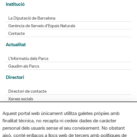
Gerència de Serveis d'Espais Naturals
Contacte
Actualitat
L'Informatiu dels Parcs
Gaudim als Parcs
Directori
Directori de contacte
Xarxes socials
Aplicacions mòbils
Bústia de suggeriments
Opineu sobre els parcs
Aquest portal web únicament utilitza galetes pròpies amb
finalitat tècnica, no recapta ni cedeix dades de caràcter
personal dels usuaris sense el seu coneixement. No obstant
MAPA WEB
AVÍS LEGAL
ACCESSIBILITAT
això, conté enllaços a llocs web de tercers amb polítiques de