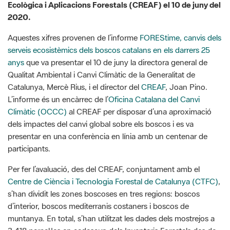
Aquestes xifres provenen de l’informe
FOREStime, canvis dels
serveis ecosistèmics dels boscos catalans en els darrers 25
anys
que va presentar el 10 de juny la directora general de
Qualitat Ambiental i Canvi Climàtic de la Generalitat de
Catalunya, Mercè Rius, i el director del
CREAF
, Joan Pino.
L’informe és un encàrrec de l’
Oficina Catalana del Canvi
Climàtic (OCCC)
al CREAF per disposar d’una aproximació
dels impactes del canvi global sobre els boscos i es va
presentar en una conferència en línia amb un centenar de
participants.
Per fer l’avaluació, des del CREAF, conjuntament amb el
Centre de Ciència i Tecnologia Forestal de Catalunya (CTFC)
,
s’han dividit les zones boscoses en tres regions: boscos
d’interior, boscos mediterranis costaners i boscos de
muntanya. En total, s’han utilitzat les dades dels mostrejos a
3.418 parcel·les en cadascun dels Inventaris Forestals des de
l’any 1990 fins al 2014, que suposen vint-i-cinc anys d’història
dels nostres boscos.