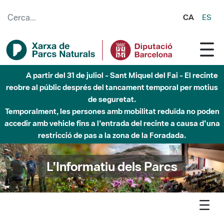
Salta al contingut principal
CA
ES
6 d'agost - Parc Fluvial Besòs - Activació de la Fase
d'Alerta del Parc Fluvial del Besòs per pluges intenses.
Tancats els accessos al Parc.
L'Informatiu dels Parcs
L'informatiu
Notícia
Arreu - El ritme amb què els boscos de Catalunya capturen
CO2 disminueix un 17 % en vint-i-cinc anys