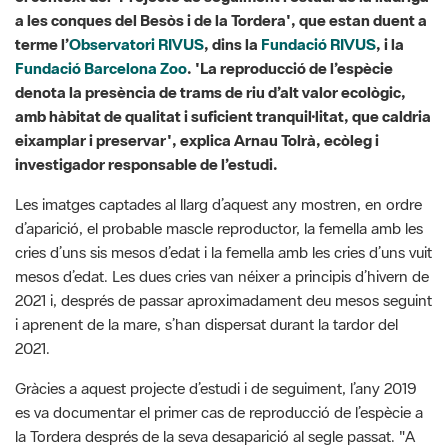
a les conques del Besòs i de la Tordera', que estan duent a
terme l’
Observatori RIVUS
, dins la
Fundació RIVUS
, i la
Fundació Barcelona Zoo
. 'La reproducció de l’espècie
denota la presència de trams de riu d’alt valor ecològic,
amb hàbitat de qualitat i suficient tranquil·litat, que caldria
eixamplar i preservar', explica Arnau Tolrà, ecòleg i
investigador responsable de l’estudi.
Les imatges captades al llarg d’aquest any mostren, en ordre
d’aparició, el probable mascle reproductor, la femella amb les
cries d’uns sis mesos d’edat i la femella amb les cries d’uns vuit
mesos d’edat. Les dues cries van néixer a principis d’hivern de
2021 i, després de passar aproximadament deu mesos seguint
i aprenent de la mare, s’han dispersat durant la tardor del
2021.
Gràcies a aquest projecte d’estudi i de seguiment, l’any 2019
es va documentar el primer cas de reproducció de l’espècie a
la Tordera després de la seva desaparició al segle passat. "A