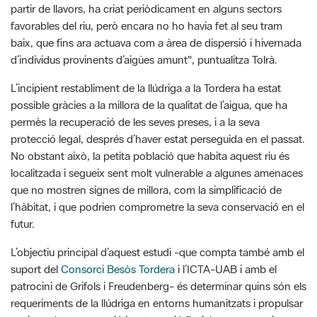
partir de llavors, ha criat periòdicament en alguns sectors
favorables del riu, però encara no ho havia fet al seu tram
baix, que fins ara actuava com a àrea de dispersió i hivernada
d’individus provinents d’aigües amunt", puntualitza Tolrà.
L’incipient restabliment de la llúdriga a la Tordera ha estat
possible gràcies a la millora de la qualitat de l’aigua, que ha
permès la recuperació de les seves preses, i a la seva
protecció legal, després d’haver estat perseguida en el passat.
No obstant això, la petita població que habita aquest riu és
localitzada i segueix sent molt vulnerable a algunes amenaces
que no mostren signes de millora, com la simplificació de
l’hàbitat, i que podrien comprometre la seva conservació en el
futur.
L’objectiu principal d’aquest estudi -que compta també amb el
suport del
Consorci Besòs Tordera
i l’ICTA-UAB i amb el
patrocini de Grifols i Freudenberg- és determinar quins són els
requeriments de la llúdriga en entorns humanitzats i propulsar