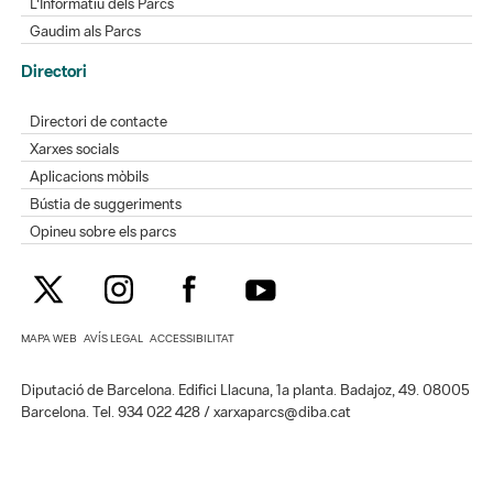
L'Informatiu dels Parcs
Gaudim als Parcs
Directori
Directori de contacte
Xarxes socials
Aplicacions mòbils
Bústia de suggeriments
Opineu sobre els parcs
MAPA WEB
AVÍS LEGAL
ACCESSIBILITAT
Diputació de Barcelona. Edifici Llacuna, 1a planta. Badajoz, 49. 08005
Barcelona. Tel. 934 022 428 / xarxaparcs@diba.cat