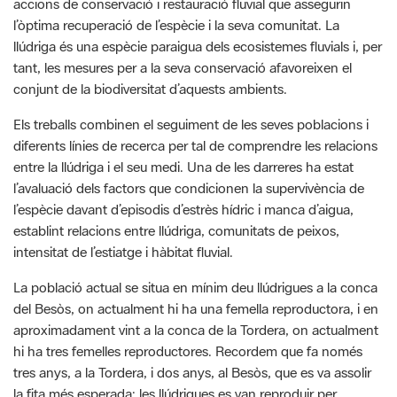
accions de conservació i restauració fluvial que assegurin
l’òptima recuperació de l’espècie i la seva comunitat. La
llúdriga és una espècie paraigua dels ecosistemes fluvials i, per
tant, les mesures per a la seva conservació afavoreixen el
conjunt de la biodiversitat d’aquests ambients.
Els treballs combinen el seguiment de les seves poblacions i
diferents línies de recerca per tal de comprendre les relacions
entre la llúdriga i el seu medi. Una de les darreres ha estat
l’avaluació dels factors que condicionen la supervivència de
l’espècie davant d’episodis d’estrès hídric i manca d’aigua,
establint relacions entre llúdriga, comunitats de peixos,
intensitat de l’estiatge i hàbitat fluvial.
La població actual se situa en mínim deu llúdrigues a la conca
del Besòs, on actualment hi ha una femella reproductora, i en
aproximadament vint a la conca de la Tordera, on actualment
hi ha tres femelles reproductores. Recordem que fa només
tres anys, a la Tordera, i dos anys, al Besòs, que es va assolir
la fita més esperada: les llúdrigues es van reproduir per