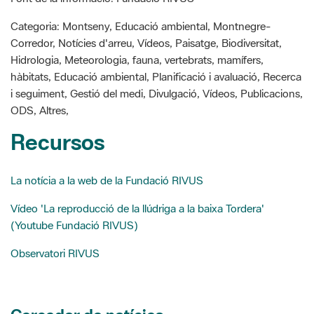
a
c
n
m
i
e
t
p
l
b
e
a
Categoria: Montseny, Educació ambiental, Montnegre-
o
r
r
Corredor, Notícies d'arreu, Vídeos, Paisatge, Biodiversitat,
o
e
t
k
s
i
Hidrologia, Meteorologia, fauna, vertebrats, mamífers,
t
r
hàbitats, Educació ambiental, Planificació i avaluació, Recerca
i seguiment, Gestió del medi, Divulgació, Vídeos, Publicacions,
ODS, Altres,
Recursos
La notícia a la web de la Fundació RIVUS
Vídeo 'La reproducció de la llúdriga a la baixa Tordera'
(Youtube Fundació RIVUS)
Observatori RIVUS