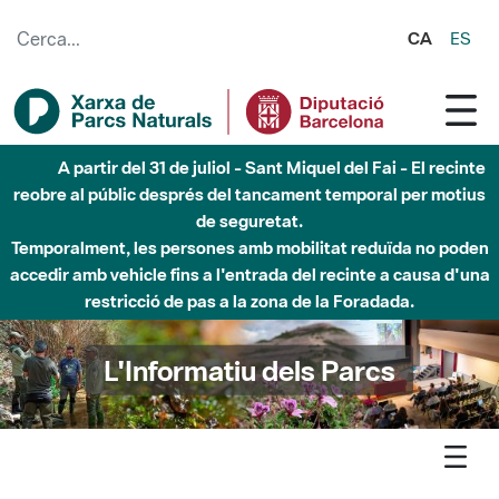
Salta al contingut principal
CA
ES
Fins al desembre de 2026 - Parc Fluvial Besòs -
Afectacions a la llera del Parc Fluvial del Besòs degut a
obres de construcció d'una passera sobre el riu
L'Informatiu dels Parcs
L'informatiu
Notícia
Arreu - Neix el Parc Natural de les Capçaleres del Ter i del
Freser