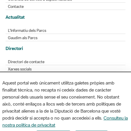
L'Informatiu dels Parcs
Gaudim als Parcs
Directori
Directori de contacte
Xarxes socials
Aplicacions mòbils
Bústia de suggeriments
Opineu sobre els parcs
Aquest portal web únicament utilitza galetes pròpies amb
finalitat tècnica, no recapta ni cedeix dades de caràcter
personal dels usuaris sense el seu coneixement. No obstant
MAPA WEB
AVÍS LEGAL
ACCESSIBILITAT
això, conté enllaços a llocs web de tercers amb polítiques de
privacitat alienes a la de la Diputació de Barcelona que vostè
Diputació de Barcelona. Edifici Llacuna, 1a planta. Badajoz, 49. 08005
podrà decidir si accepta o no quan accedeixi a ells.
Consulteu la
Barcelona. Tel. 934 022 428 / xarxaparcs@diba.cat
nostra política de privacitat