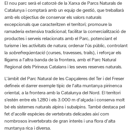
excepcionals que caracteritzen el territori; promoure la
ramaderia extensiva tradicional; facilitar la comercialització de
productes i serveis relacionats amb el Parc, potenciant el
turisme i les activitats de natura; ordenar l'ús públic, controlant
la
sobrefreqüentació
(curses, travesses, trails), i reforçar els
lligams a l'altra banda de la frontera, amb el Parc Natural
Regional dels Pirineus Catalans i les seves reserves naturals.
L'àmbit del Parc Natural de les Capçaleres del Ter i del Freser
defineix el darrer exemple típic de l'alta muntanya pirinenca
oriental, a la frontera amb la Catalunya del Nord. El territori
s'estén entre els 1.280 i els 3.000 m d'alçada i conserva molt
bé els sistemes naturals alpins i subalpins. També destaca pel
fet d'acollir espècies de vertebrats delicades així com
nombrosos invertebrats de gran interès i una flora d'alta
muntanya rica i diversa.
El parc comptarà amb una xarxa d'equipaments i serveis que
acolliran els visitants i turistes i que estaran distribuïts entre els