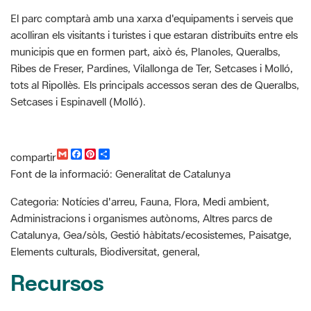
municipis que en formen part, això és, Planoles, Queralbs,
Ribes de Freser, Pardines, Vilallonga de Ter, Setcases i Molló,
tots al Ripollès. Els principals accessos seran des de Queralbs,
Setcases i Espinavell (Molló).
G
F
P
C
compartir
m
a
i
o
Font de la informació: Generalitat de Catalunya
a
c
n
m
i
e
t
p
l
b
e
a
Categoria: Notícies d'arreu, Fauna, Flora, Medi ambient,
o
r
r
Administracions i organismes autònoms, Altres parcs de
o
e
t
k
s
i
Catalunya, Gea/sòls, Gestió hàbitats/ecosistemes, Paisatge,
t
r
Elements culturals, Biodiversitat, general,
Recursos
Parcs de Catalunya. Generalitat de Catalunya