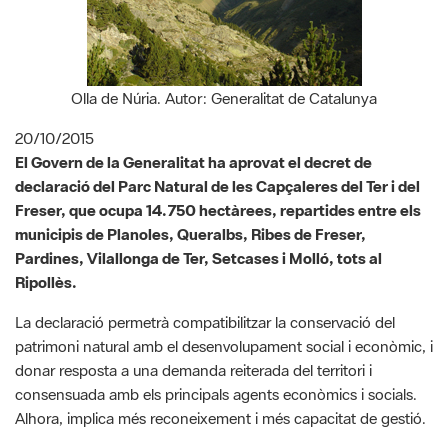
Olla de Núria. Autor: Generalitat de Catalunya
20/10/2015
El Govern de la Generalitat ha aprovat el decret de
declaració del Parc Natural de les Capçaleres del Ter i del
Freser, que ocupa 14.750 hectàrees, repartides entre els
municipis de Planoles, Queralbs, Ribes de Freser,
Pardines, Vilallonga de Ter, Setcases i Molló, tots al
Ripollès.
La declaració permetrà compatibilitzar la conservació del
patrimoni natural amb el desenvolupament social i econòmic, i
donar resposta a una demanda reiterada del territori i
consensuada amb els principals agents econòmics i socials.
Alhora, implica més reconeixement i més capacitat de gestió.
El nou parc serà el catorzè de la Xarxa de Parcs Naturals de
Catalunya i comptarà amb un equip de gestió, que treballarà
amb els objectius de conservar els valors naturals