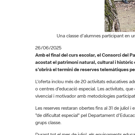
Una classe d'alumnes participant en una
26/06/2025
Amb el final del curs escolar, el Consorci del 
acostat el patrimoni natural, cultural i històric
s'obrirà el termini de reserves telemàtiques pe
L'oferta inclou més de 20 activitats educatives adr
o centres d'educació especial. Les activitats, qu
vivencial i motivador amb metodologies participati
Les reserves restaran obertes fins al 31 de juliol i
"de dificultat especial" pel Departament d'Educa
grups classe.
Durant tot el mes de juliol, els equipaments educa
per atendre consultes i oferir suport en el procés 