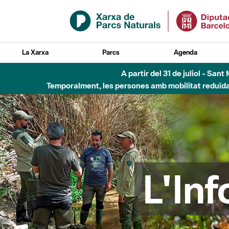
Salta al contingut principal
La Xarxa
Parcs
Agenda
5 d'
L'In