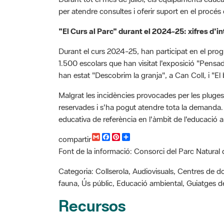
"El Curs al Parc" durant el 2024-25: xifres d'i
Durant el curs 2024-25, han participat en el pro
1.500 escolars que han visitat l'exposició "Pensada
han estat "Descobrim la granja", a Can Coll, i "E
Malgrat les incidències provocades per les pluges 
reservades i s'ha pogut atendre tota la demanda. 
educativa de referència en l'àmbit de l'educació a
G
F
P
C
compartir
m
a
i
o
Font de la informació: Consorci del Parc Natural 
a
c
n
m
i
e
t
p
l
b
e
a
Categoria: Collserola, Audiovisuals, Centres de 
o
r
r
fauna, Ús públic, Educació ambiental, Guiatges d
o
e
t
k
s
i
Recursos
t
r
Notícia: "L'1 de juliol obrim inscripcions al prog