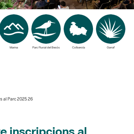
Marina
Parc Fluvial del Besòs
Collserola
Garraf
rs al Parc 2025 26
e inscripcions al