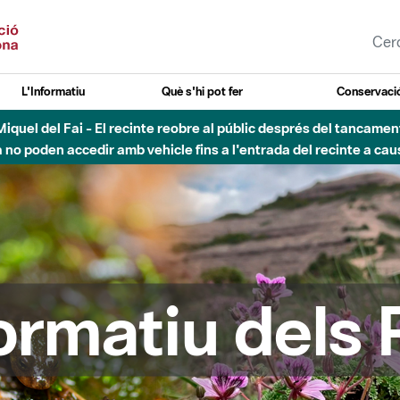
L'Informatiu
Què s'hi pot fer
Conservació
agost - Sant Llorenç-Obac - Nivell 3 del Pla Alfa (perill molt alt 
formatiu dels 