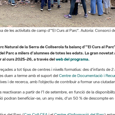
 de les activitats de camp d'"El Curs al Parc". Autoria: Consorci de
Parc Natural de la Serra de Collserola fa balanç d'"El Curs al Pa
 del Parc a milers d'alumnes de totes les edats. La gran novetat a
r al curs 2025-26, a través del
web del programa.
eçades a tot tipus de centres i nivells formatius: des d'infants de 2 
e es duen a terme amb el suport del
Centre de Documentació i Recu
ves i de recerca, amb l'objectiu de contribuir a formar una ciutadani
 es reactivaran a partir de l'1 de setembre, en funció de la disponibi
ció podran beneficiar-se, un any més, d'un 50 % de descompte en el
tius del Parc (
Can Coll CEA
i el
Centre d'Informació del Parc
) esta
de reserva.