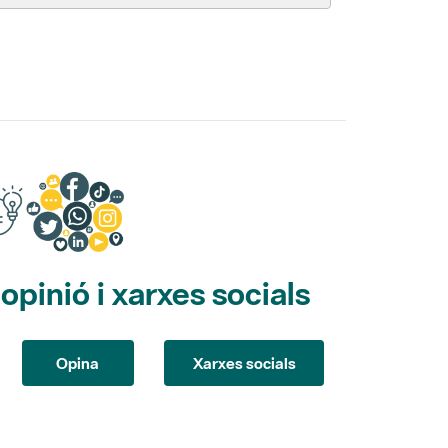
pinió i xarxes socials
Opina
Xarxes socials