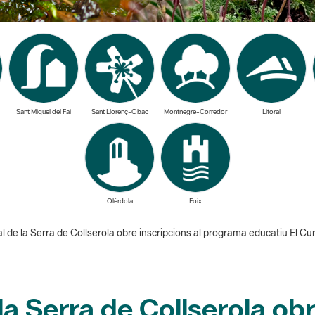
Sant Miquel del Fai
Sant Llorenç-Obac
Montnegre-Corredor
Litoral
Olèrdola
Foix
al de la Serra de Collserola obre inscripcions al programa educatiu El Cu
la Serra de Collserola obr