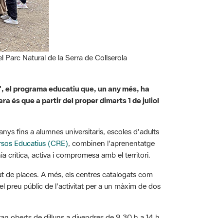
l Parc Natural de la Serra de Collserola
rc", el programa educatiu que, un any més, ha
ra és que a partir del proper dimarts 1 de juliol
anys fins a alumnes universitaris, escoles d'adults
rsos Educatius (CRE)
, combinen l'aprenentatge
a crítica, activa i compromesa amb el territori.
litat de places. A més, els centres catalogats com
 preu públic de l'activitat per a un màxim de dos
ran oberts de dilluns a divendres de 9.30 h a 14 h