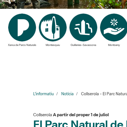
Xarxa de Parcs Naturals
Montesquiu
Guilleries-Savassona
Montseny
L'informatiu
Notícia
Collserola - El Parc Natur
Collserola
A partir del proper 1 de juliol
El Parc Natural de 