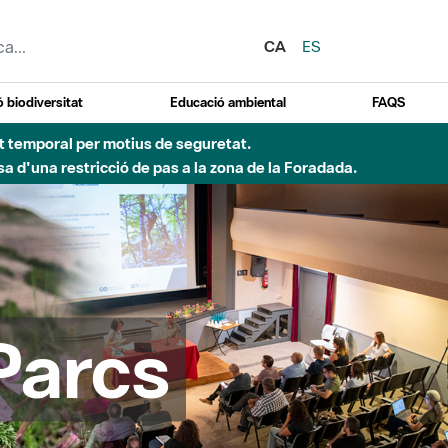
CA
ES
 biodiversitat
Educació ambiental
FAQS
d'incendi)
Parcs