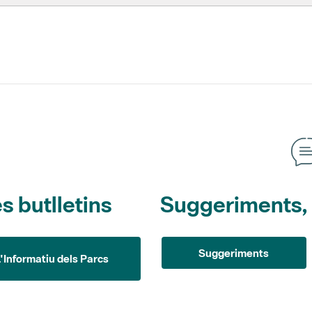
s butlletins
Suggeriments, o
Suggeriments
L'Informatiu dels Parcs