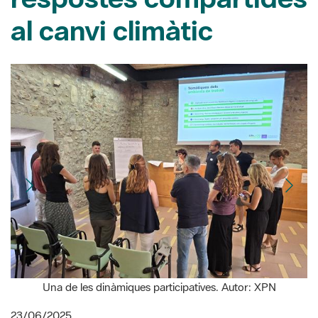
Una de les dinàmiques participatives. Autor: XPN
23/06/2025
Amb el títol “Reptes climàtics, respostes compartides”,
el
Centre de Recursos del Castell de Montesquiu
, al Parc
del Castell de Montesquiu, va acollir el dijous 19 de juny