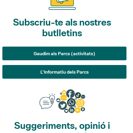
Subscriu-te als nostres
butlletins
Gaudim als Parcs (activitats)
L'Informatiu dels Parcs
Suggeriments, opinió i
xarxes socials