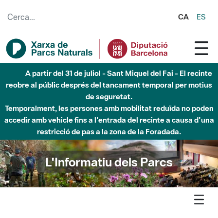
Salta al contingut principal
CA
ES
Fins al desembre de 2026 - Parc Fluvial Besòs -
Afectacions a la llera del Parc Fluvial del Besòs degut a
obres de construcció d'una passera sobre el riu
L'Informatiu dels Parcs
L'informatiu
Notícia
El projecte Life eCOadapt50 connecta agents del territori per
avançar en les respostes compartides al canvi climatic