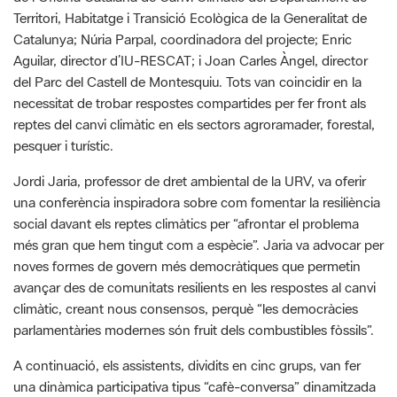
del Parc del Castell de Montesquiu. Tots van coincidir en la
necessitat de trobar respostes compartides per fer front als
reptes del canvi climàtic en els sectors agroramader, forestal,
pesquer i turístic.
Jordi Jaria, professor de dret ambiental de la URV, va oferir
una conferència inspiradora sobre com fomentar la resiliència
social davant els reptes climàtics per “afrontar el problema
més gran que hem tingut com a espècie”. Jaria va advocar per
noves formes de govern més democràtiques que permetin
avançar des de comunitats resilients en les respostes al canvi
climàtic, creant nous consensos, perquè “les democràcies
parlamentàries modernes són fruit dels combustibles fòssils”.
A continuació, els assistents, dividits en cinc grups, van fer
una dinàmica participativa tipus “cafè-conversa” dinamitzada
per Antoni Domènech, Jon Olano, Caterina Cimolai,
Guillermo Closa, de l’equip d’IU-RESCAT, i Ferran Bertomeu
d’EURECAT. Així, van debatre sobre com implicar i mobilitzar