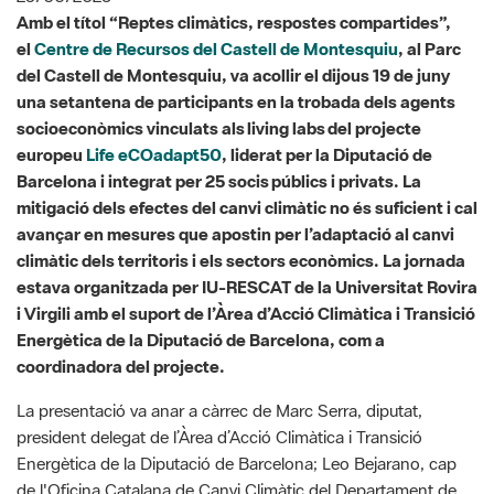
una setantena de participants en la trobada dels agents
socioeconòmics vinculats als
living labs
del projecte
europeu
Life eCOadapt50
, liderat per la Diputació de
Barcelona i integrat per 25 socis públics i privats. La
mitigació dels efectes del canvi climàtic no és suficient i cal
avançar en mesures que apostin per l’adaptació al canvi
climàtic dels territoris i els sectors econòmics. La jornada
estava organitzada per IU-RESCAT de la Universitat Rovira
i Virgili amb el suport de l’Àrea d’Acció Climàtica i Transició
Energètica de la Diputació de Barcelona, com a
coordinadora del projecte.
La presentació va anar a càrrec de Marc Serra, diputat,
president delegat de l’Àrea d’Acció Climàtica i Transició
Energètica de la Diputació de Barcelona; Leo Bejarano, cap
de l'Oficina Catalana de Canvi Climàtic del Departament de
Territori, Habitatge i Transició Ecològica de la Generalitat de
Catalunya; Núria Parpal, coordinadora del projecte; Enric
Aguilar, director d’IU-RESCAT; i Joan Carles Àngel, director