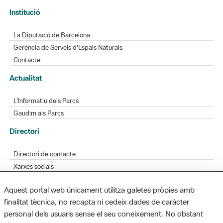
Gerència de Serveis d'Espais Naturals
Contacte
Actualitat
L'Informatiu dels Parcs
Gaudim als Parcs
Directori
Directori de contacte
Xarxes socials
Aplicacions mòbils
Bústia de suggeriments
Opineu sobre els parcs
Aquest portal web únicament utilitza galetes pròpies amb
finalitat tècnica, no recapta ni cedeix dades de caràcter
personal dels usuaris sense el seu coneixement. No obstant
MAPA WEB
AVÍS LEGAL
ACCESSIBILITAT