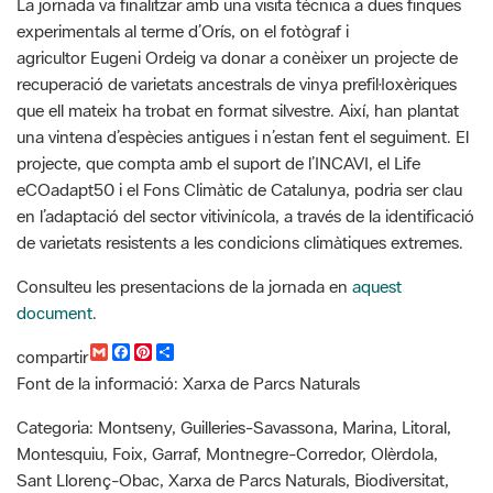
recuperació de varietats ancestrals de vinya prefil·loxèriques
que ell mateix ha trobat en format silvestre. Així, han plantat
una vintena d’espècies antigues i n’estan fent el seguiment. El
projecte, que compta amb el suport de l’INCAVI, el Life
eCOadapt50 i el Fons Climàtic de Catalunya, podria ser clau
en l’adaptació del sector vitivinícola, a través de la identificació
de varietats resistents a les condicions climàtiques extremes.
Consulteu les presentacions de la jornada en
aquest
document
.
G
F
P
C
compartir
m
a
i
o
Font de la informació: Xarxa de Parcs Naturals
a
c
n
m
i
e
t
p
l
b
e
a
Categoria: Montseny, Guilleries-Savassona, Marina, Litoral,
o
r
r
Montesquiu, Foix, Garraf, Montnegre-Corredor, Olèrdola,
o
e
t
k
s
i
Sant Llorenç-Obac, Xarxa de Parcs Naturals, Biodiversitat,
t
r
ODS, Gestió forestal, Life eCOadapt50,
Recursos