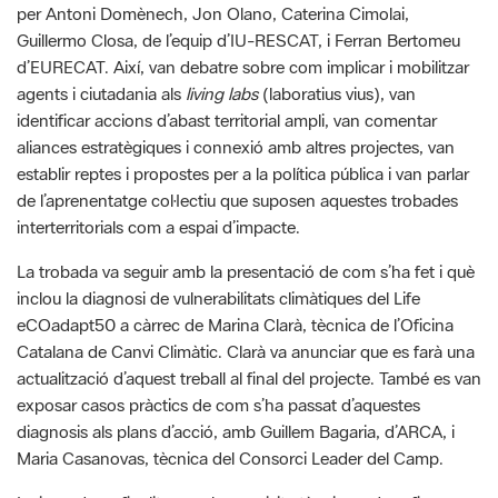
agents i ciutadania als
living labs
(laboratius vius), van
identificar accions d’abast territorial ampli, van comentar
aliances estratègiques i connexió amb altres projectes, van
establir reptes i propostes per a la política pública i van parlar
de l’aprenentatge col·lectiu que suposen aquestes trobades
interterritorials com a espai d’impacte.
La trobada va seguir amb la presentació de com s’ha fet i què
inclou la diagnosi de vulnerabilitats climàtiques del Life
eCOadapt50 a càrrec de Marina Clarà, tècnica de l’Oficina
Catalana de Canvi Climàtic. Clarà va anunciar que es farà una
actualització d’aquest treball al final del projecte. També es van
exposar casos pràctics de com s’ha passat d’aquestes
diagnosis als plans d’acció, amb Guillem Bagaria, d’ARCA, i
Maria Casanovas, tècnica del Consorci Leader del Camp.
La jornada va finalitzar amb una visita tècnica a dues finques
experimentals al terme d’Orís, on el fotògraf i
agricultor Eugeni Ordeig va donar a conèixer un projecte de